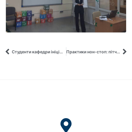
Студенти кафедри ініціюють соціальні проєкти
Практики нон-стоп: пітчинг в реальному часі!