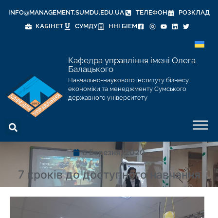
INFO@MANAGEMENT.SUMDU.EDU.UA
ТЕЛЕФОН
РОЗКЛАД
КАБІНЕТ
СУМДУ
ННІ БІЕМ
Кафедра управління імені Олега
Балацького
Навчально-наукового інституту бізнесу,
економіки та менеджменту Сумського
державного університету
8 Березня, 2020
7 кроків до доступного навчання