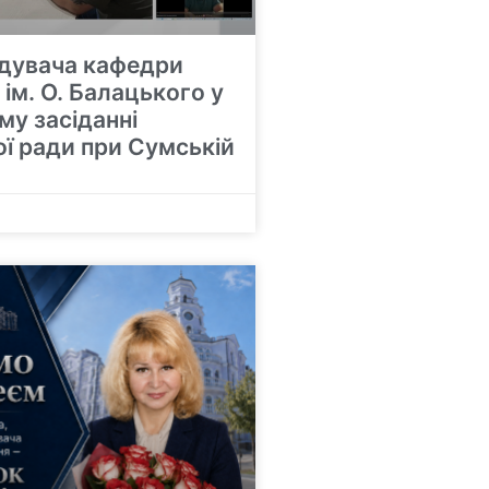
ідувача кафедри
ім. О. Балацького у
у засіданні
ї ради при Сумській