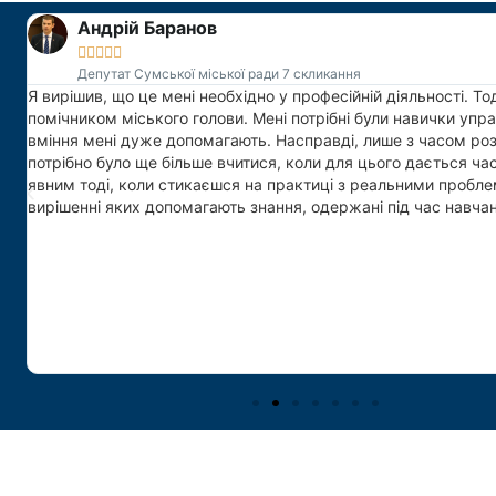
Ерік Етонгве





співробітник відділу кадрів МОМ
Під час мого навчання в СумДУ я відчував себе як вдома, де
одногрупники завжди раді тебе бачити. Суми та зокрема С
моїм другим домом, а мої вчителі та друзі – моєю другою р
дуже вдячний за надану мені можливість завершити магіст
програму з публічного управління та адміністрування «Адмі
менеджмент». Всі навички та досвід, які я набув під час нав
СумДУ, сприяли моєму працевлаштуванню та успішній робот
Міжнародній організації з міграції. Сьогодні я – співробітник 
МОМ, і все це завдяки СумДУ. Більшість навичок та компетен
використовую зараз в роботі, були отримані під час мого на
програмі «Адміністративний менеджмент». Мені бракує слів
пояснити мої емоції від навчання в СумДУ, але все, що я мож
це велике дякую.