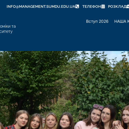
INFO@MANAGEMENT.SUMDU.EDU.UA
ТЕЛЕФОН
РОЗКЛАД
Вступ 2026
НАША 
оміки та
ситету