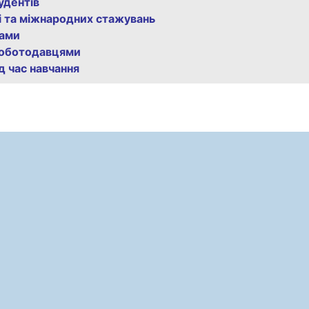
тудентів
і та міжнародних стажувань
тами
 роботодавцями
 час навчання