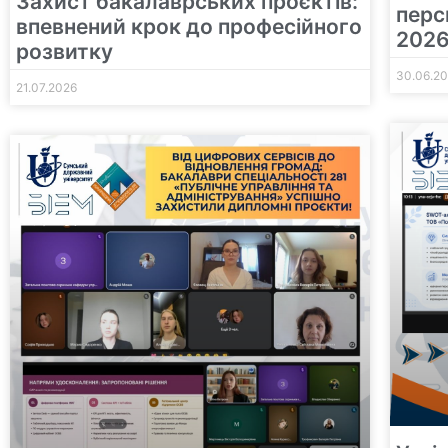
Захист бакалаврських проєктів:
перс
впевнений крок до професійного
2026
розвитку
30.06.2
21.07.2026