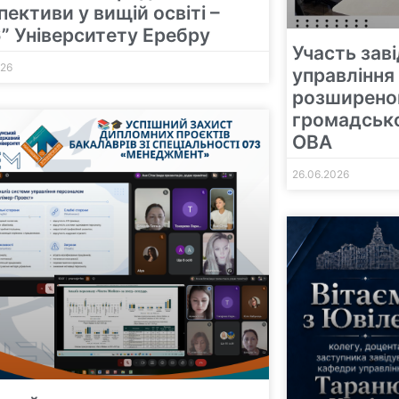
пективи у вищій освіті –
” Університету Еребру
Участь зав
026
управління 
розширеном
громадсько
ОВА
26.06.2026