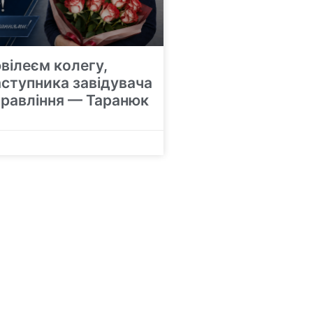
ювілеєм колегу,
аступника завідувача
равління — Таранюк