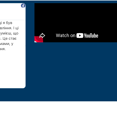
Анна Гребенюк





Не розумію чому я раніше не вступила на навчанн
 вчителі та
всього часу вдалось познайомитись з професійни
умДУ стали
ясно і доступно викладають матеріал. Це не були су
одиною. Я
це були справжні надихаючі заняття! З перших дн
ерську
знання на практиці. Дякую, що так інформативно і
ністративний
провести ці півтора року. А головне - з класною 
чання в
своєї справи. Дуже раджу кожному підвищити сві
і в
знань і вступати саме в Сумський державний уні
відділу кадрів
навчання вам гарантованоодним словом, не засу
цій, які я
вишу за незабутні роки навчання та гідну професі
вчання на
, щоб
у сказати, –