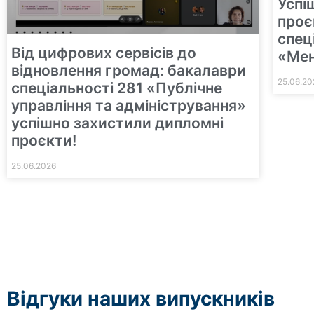
Успі
проє
спец
Від цифрових сервісів до
«Ме
відновлення громад: бакалаври
25.06.20
спеціальності 281 «Публічне
управління та адміністрування»
успішно захистили дипломні
проєкти!
25.06.2026
Відгуки наших випускників