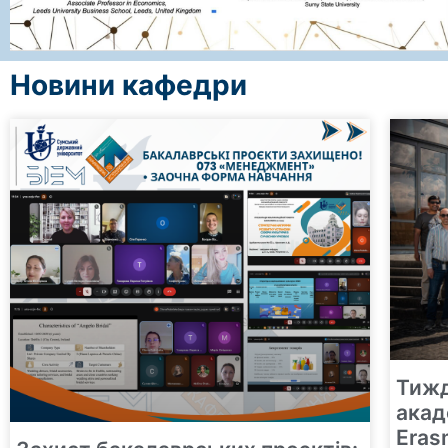
Новини кафедри
Тижд
акад
Eras