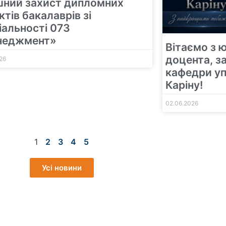
шний захист дипломних
ктів бакалаврів зі
іальності 073
неджмент»
Вітаємо з 
доцента, з
26
кафедри уп
Каріну!
02.06.2026
1
2
3
4
5
Усі новини