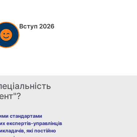
Вступ 2026
пеціальність
ент"?
ними стандартами
них експертів-управлінців
кладачів, які постійно