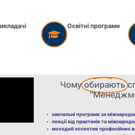
викладачі
Освітні програми
Чому
обирають
с
"Менеджм
навчальні програми за міжнарод
лекції від практиків та міжнарод
молодий колектив професійних ви