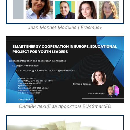
Jean Monnet Modules | Erasmus+
Онлайн лекції за проєктом EU4SmartED