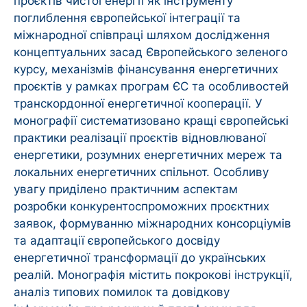
проєктів чистої енергії як інструменту
поглиблення європейської інтеграції та
міжнародної співпраці шляхом дослідження
концептуальних засад Європейського зеленого
курсу, механізмів фінансування енергетичних
проєктів у рамках програм ЄС та особливостей
транскордонної енергетичної кооперації. У
монографії систематизовано кращі європейські
практики реалізації проєктів відновлюваної
енергетики, розумних енергетичних мереж та
локальних енергетичних спільнот. Особливу
увагу приділено практичним аспектам
розробки конкурентоспроможних проєктних
заявок, формуванню міжнародних консорціумів
та адаптації європейського досвіду
енергетичної трансформації до українських
реалій. Монографія містить покрокові інструкції,
аналіз типових помилок та довідкову