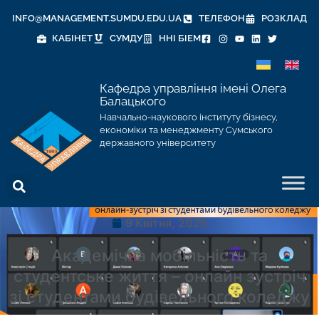
INFO@MANAGEMENT.SUMDU.EDU.UA
ТЕЛЕФОН
РОЗКЛАД
КАБІНЕТ
СУМДУ
ННІ БІЕМ
Кафедра управління імені Олега
Балацького
Навчально-наукового інституту бізнесу,
економіки та менеджменту Сумського
державного університету
9 Квітня, 2025
Академічна мобільність та
студентське життя – онлайн зустріч
зі студентами будівельного коледжу