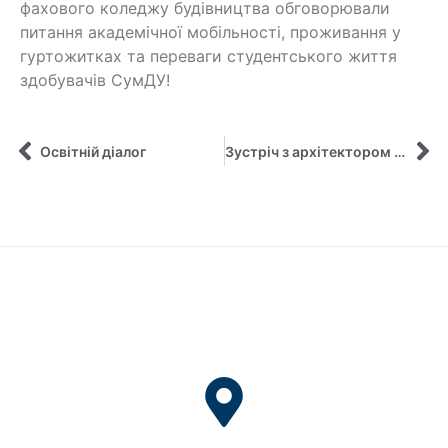
фахового коледжу будівництва обговорювали
питання академічної мобільності, проживання у
гуртожитках та переваги студентського життя
здобувачів СумДУ!
Освітній діалог
Зустріч з архітектором спільнот змінотворців ГО “Місто розумних”