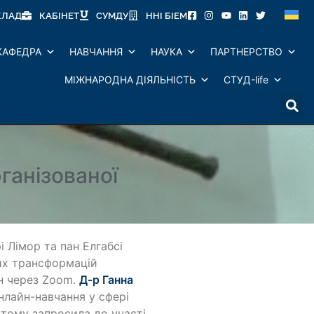
КЛАД
КАБІНЕТ
СУМДУ
ННІ БІЕМ
КАФЕДРА
НАВЧАННЯ
НАУКА
ПАРТНЕРСТВО
МІЖНАРОДНА ДІЯЛЬНІСТЬ
СТУД-life
ганізованої
 Лімор та пан Елгабсі
их трансформацій
йн через Zoom.
Д-р Ганна
нлайн-навчання у сфері
 тому запросила до участі