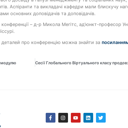
нтів. Аспіранти та викладачі кафедри мали блискучу на
ами основних доповідачів та доповідачів.
 конференції – д-р Микола Мегітс, ад’юнкт-професор Ун
іссурі.
 деталей про конференцію можна знайти за
посилання
l модулю