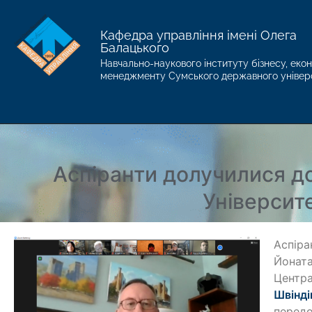
Кафедра управління імені Олега
Балацького
Навчально-наукового інституту бізнесу, екон
менеджменту Сумського державного універ
Аспіранти долучилися до
Університ
Аспіра
Йоната
Центра
Швінді
передо