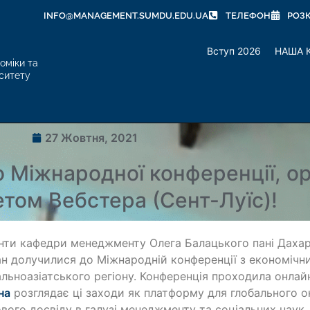
INFO@MANAGEMENT.SUMDU.EDU.UA
ТЕЛЕФОН
РОЗ
Вступ 2026
НАША 
оміки та
ситету
27 Жовтня, 2021
 Міжнародної конференції, ор
етом Вебстера (Сент-Луїс)!
нти кафедри менеджменту Олега Балацького пані Дахарі
н долучилися до Міжнародній конференції з економічн
льноазіатського регіону. Конференція проходила онла
на
розглядає ці заходи як платформу для глобального о
вого досвіду в галузі менеджменту та соціальних наук,