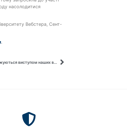
году насолодитися
іверситету Вебстера, Сент-
м
.
Сесії Глобального Віртуального класу продовжуються виступом наших викладачів!