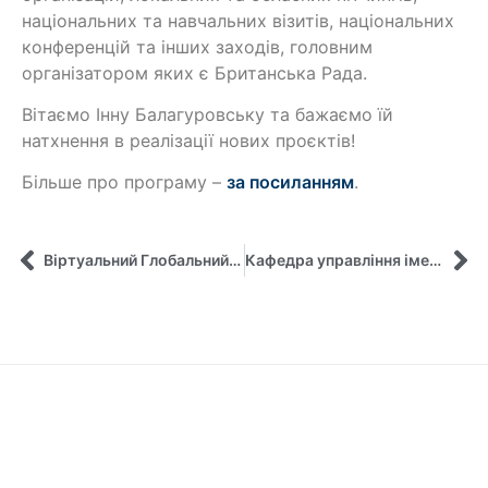
національних та навчальних візитів, національних
конференцій та інших заходів, головним
організатором яких є Британська Рада.
Вітаємо Інну Балагуровську та бажаємо їй
натхнення в реалізації нових проєктів!
Більше про програму –
за посиланням
.
Віртуальний Глобальний Клас-2021 стартував!
Кафедра управління імені Олега Балацького провела онлайн-засідання Експертної ради роботодавців за спеціальністю «Менеджмент»