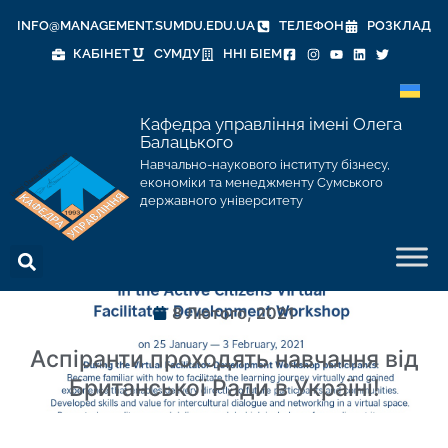
INFO@MANAGEMENT.SUMDU.EDU.UA
ТЕЛЕФОН
РОЗКЛАД
КАБІНЕТ
СУМДУ
ННІ БІЕМ
Кафедра управління імені Олега
Балацького
Навчально-наукового інституту бізнесу,
економіки та менеджменту Сумського
державного університету
8 Лютого, 2021
Аспіранти проходять навчання від
Британської Ради в Україні!