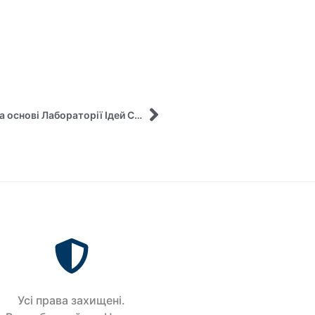
Анонс нового проєкту для учнів та студентів на основі Лабораторії Ідей СумДУ
Усi права захищенi.