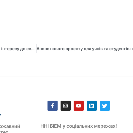
Презентації курсів EU4SmartED демонструють зростання інтересу до європейських енергетичних студій
ННІ БіЕМ у соціальних мережах!
ржавний
итет