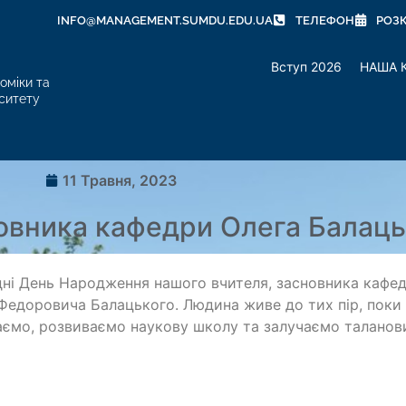
INFO@MANAGEMENT.SUMDU.EDU.UA
ТЕЛЕФОН
РОЗ
Вступ 2026
НАША 
оміки та
ситету
11 Травня, 2023
новника кафедри Олега Балаць
ні День Народження нашого вчителя, засновника кафед
Федоровича Балацького. Людина живе до тих пір, поки п
аємо, розвиваємо наукову школу та залучаємо таланов