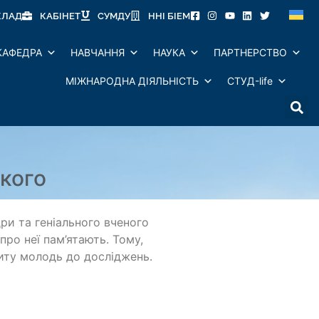
КЛАД
КАБІНЕТ
СУМДУ
ННІ БІЕМ
КАФЕДРА
НАВЧАННЯ
НАУКА
ПАРТНЕРСТВО
МІЖНАРОДНА ДІЯЛЬНІСТЬ
СТУД-life
кого
ри та геніального вченого
ро неї пам’ятають. Тому,
иту молодь до досліджень.