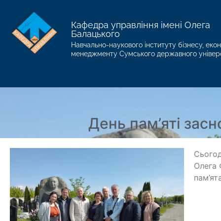
Кафедра управління імені Олега
Балацького
Навчально-наукового інституту бізнесу, екон
менеджменту Сумського державного універ
День пам’яті зас
Сьогод
Олега 
пам’ят