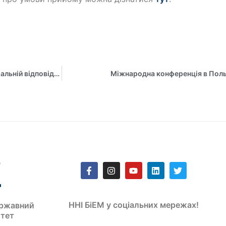
Міжнародна конференція, присвячена корпоративній соціальній відповідальності відбулась за участі наших колег
Міжнародна конференція в Поль
ННІ БіЕМ у соціальних мережах!
ржавний
итет