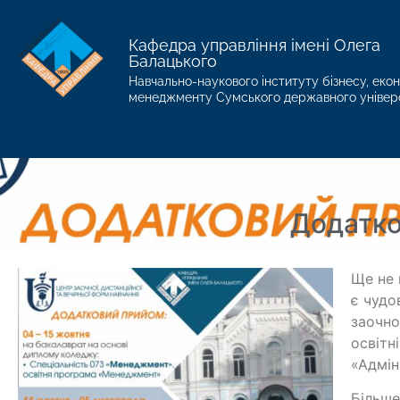
Кафедра управління імені Олега
Балацького
Навчально-наукового інституту бізнесу, екон
менеджменту Сумського державного універ
Додатко
Ще не 
є чудо
заочно
освітн
«Адмін
Більше