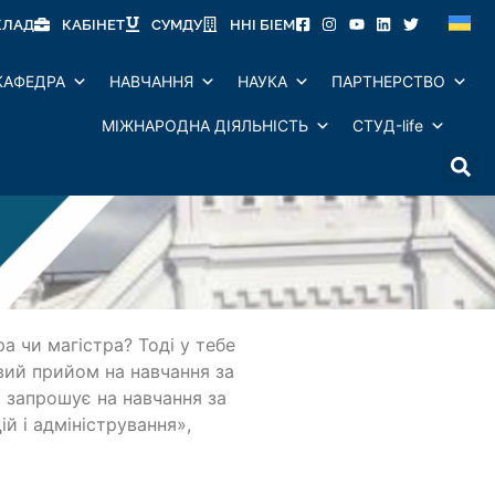
КЛАД
КАБІНЕТ
СУМДУ
ННІ БІЕМ
КАФЕДРА
НАВЧАННЯ
НАУКА
ПАРТНЕРСТВО
МІЖНАРОДНА ДІЯЛЬНІСТЬ
СТУД-life
а чи магістра? Тоді у тебе
вий прийом на навчання за
 запрошує на навчання за
 і адміністрування»,