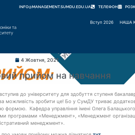
INFO@MANAGEMENT.SUMDU.EDU.UA
ТЕЛЕФОН
РОЗ
Вступ 2026
НАША 
оміки та
ситету
4 Жовтня, 2021
вий прийом на навчання
вступив до університету для здобуття ступеня бакалавр
ва можливість зробити це! Бо у СумДУ триває додатко
ю формою. Кафедра управління імені Олега Балацького
іми програмами «Менеджмент», «Менеджмент організацій
істративний менеджмент».
 про умови прийому можна дізнатися
тут
.