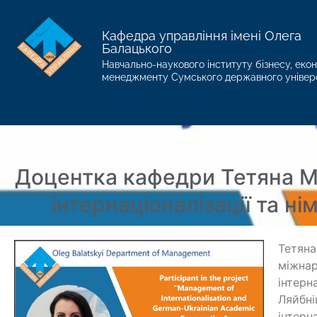
Кафедра управління імені Олега
Балацького
Навчально-наукового інституту бізнесу, екон
менеджменту Сумського державного універ
Доцентка кафедри Тетяна 
інтернаціоналізації та н
Тетяна
міжнар
інтерн
Ляйбні
інтерн