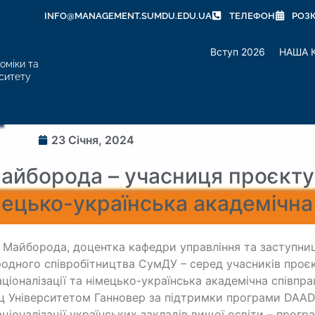
INFO@MANAGEMENT.SUMDU.EDU.UA
ТЕЛЕФОН
РОЗ
Вступ 2026
НАША 
оміки та
ситету
23 Січня, 2024
Майборода – учасниця проєкт
імецько-українська академічн
 Майборода, доцентка кафедри управління та заступни
одного співробітництва СумДУ – серед учасників про
аціоналізації та німецько-українська академічна співпр
ц Університетом Ганновер за підтримки програми DAAD 
аціоналізації українських закладів вищої освіти – прогр