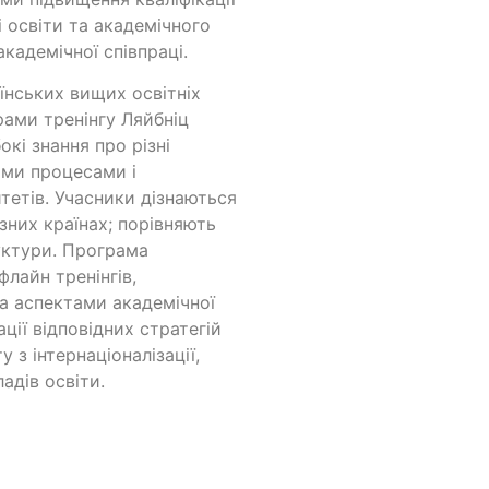
і освіти та академічного
кадемічної співпраці.
аїнських вищих освітніх
орами тренінгу Ляйбніц
кі знання про різні
ними процесами і
итетів. Учасники дізнаються
ізних країнах; порівняють
руктури. Програма
лайн тренінгів,
ма аспектами академічної
ції відповідних стратегій
 з інтернаціоналізації,
адів освіти.