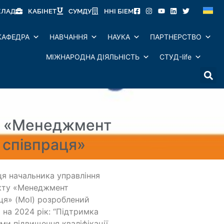
КЛАД
КАБІНЕТ
СУМДУ
ННІ БІЕМ
КАФЕДРА
НАВЧАННЯ
НАУКА
ПАРТНЕРСТВО
МІЖНАРОДНА ДІЯЛЬНІСТЬ
СТУД-life
у «Менеджмент
а співпраця»
ця начальника управління
єкту «Менеджмент
аця» (MoI) розроблений
на 2024 рік: “Підтримка
ами підвищення кваліфікації