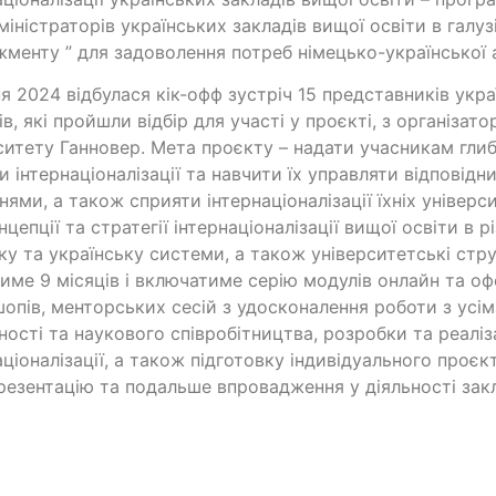
міністраторів українських закладів вищої освіти в галуз
менту ” для задоволення потреб німецько-української а
ня 2024 відбулася кік-офф зустріч 15 представників укр
ів, які пройшли відбір для участі у проєкті, з організат
ситету Ганновер. Мета проєкту – надати учасникам глибо
и інтернаціоналізації та навчити їх управляти відповід
нями, а також сприяти інтернаціоналізації їхніх універс
нцепції та стратегії інтернаціоналізації вищої освіти в р
ку та українську системи, а також університетські ст
име 9 місяців і включатиме серію модулів онлайн та офф
опів, менторських сесій з удосконалення роботи з усі
ності та наукового співробітництва, розробки та реаліза
аціоналізації, а також підготовку індивідуального проєкту
резентацію та подальше впровадження у діяльності закл