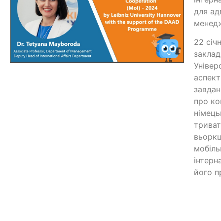
для ад
менедж
22 січ
заклад
Універ
аспект
завдан
про ко
німець
триват
вьоркш
мобіль
інтерн
його п