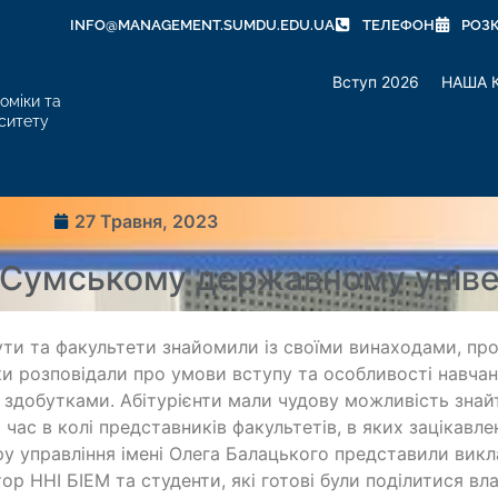
INFO@MANAGEMENT.SUMDU.EDU.UA
ТЕЛЕФОН
РОЗ
Вступ 2026
НАША 
оміки та
ситету
27 Травня, 2023
 Сумському державному уніве
ути та факультети знайомили із своїми винаходами, про
и розповідали про умови вступу та особливості навчан
 здобутками. Абітурієнти мали чудову можливість знай
 час в колі представників факультетів, в яких зацікавлен
у управління імені Олега Балацького представили викл
ор ННІ БІЕМ та студенти, які готові були поділитися в