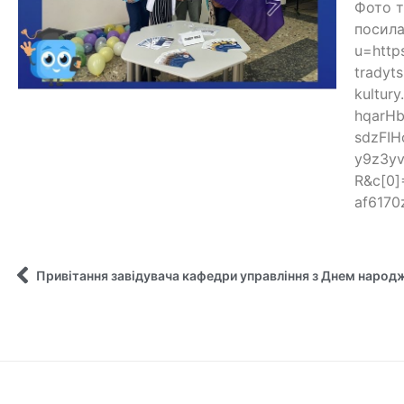
Фото т
посила
u=htt
tradyts
kultu
hqarH
sdzFI
y9z3yv
R&c[0
af617
Привітання завідувача кафедри управління з Днем народ