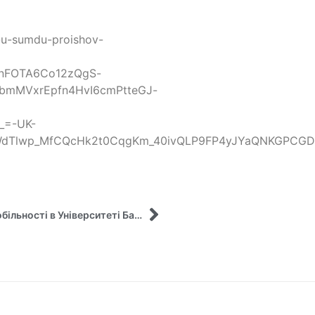
u-sumdu-proishov-
unFOTA6Co12zQgS-
bmMVxrEpfn4HvI6cmPtteGJ-
_=-UK-
uWdTlwp_MfCQcHk2t0CqgKm_40ivQLP9FP4yJYaQNKGPCG
Викладачі кафедри взяли участь у програмі мобільності в Університеті Бат Спа (Великобританія) у рамках проєкту ERASMUS+