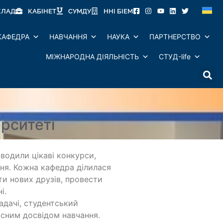
КЛАД
КАБІНЕТ
СУМДУ
ННІ БІЕМ
КАФЕДРА
НАВЧАННЯ
НАУКА
ПАРТНЕРСТВО
МІЖНАРОДНА ДІЯЛЬНІСТЬ
СТУД-life
рситеті
водили цікаві конкурси,
ня. Кожна кафедра ділилася
ти нових друзів, провести
і.
адачі, студентський
ласним досвідом навчання.