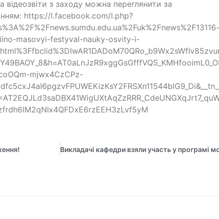
а відеозвіти з заходу можна переглянити за
нням: https://l.facebook.com/l.php?
ps%3A%2F%2Fnews.sumdu.edu.ua%2Fuk%2Fnews%2F13116-
iino-masovyi-festyval-nauky-osvity-i-
ry.html%3Ffbclid%3DIwAR1DADoM70QRo_b9Wx2sWfIv85zv
bY49BAOY_8&h=AT0aLnJzR9xggGsGfffVQS_KMHfooimL0_O
HcoOQm-mjwx4CzCPz-
dfc5cxJ4aI6pgzvFPUWEKizKsY2FRSXn11544blG9_Di&__tn_
]=AT2EQJLd3saDBX41WigUXtAqZzRRR_CdeUNGXqJrt7_q
0zfrdh6lM2qNIx4QFDxE6rzEEH3zLvf5yM
ження!