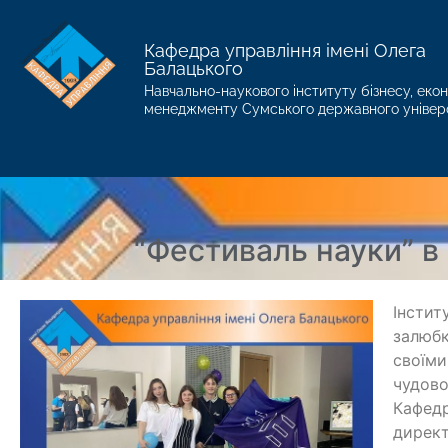
Кафедра управління імені Олега
Балацького
Навчально-наукового інституту бізнесу, екон
менеджменту Сумського державного універ
“Фестиваль науки” в
Інстит
залюбк
своїми
чудово
Кафедр
директ