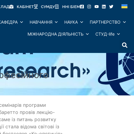
КЛАД
КАБІНЕТ
СУМДУ
ННІ БІЕМ
КАФЕДРА
НАВЧАННЯ
НАУКА
ПАРТНЕРСТВО
МІЖНАРОДНА ДІЯЛЬНІСТЬ
СТУД-life
рофесійного
семінарів програми
мбаретто провів лекцію-
саме із питань розвитку
ї стала відома світові із
й бестселер «Ко-опетиція».