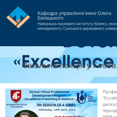
Кафедра управління імені Олега
Балацького
Навчально-наукового інституту бізнесу, екон
менеджменту Сумського державного універ
Фінальна лекція у Глоба
Профес
“Excel
дискус
підход
1996 р