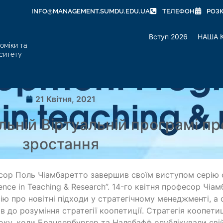
INFO@MANAGEMENT.SUMDU.EDU.UA
ТЕЛЕФОН
РОЗ
Вступ 2026
НАША 
оміки та
ситету
21 Квітня, 2021
льній Віртуальній програмі п
зростання
ор Поль Чіамбаретто завершив своїм виступом серію 
lence in Teaching & Research”. 14-го квітня професор Чіа
ію про новітні підходи у стратегічному менеджменті, а 
ів до розуміння стратегії коопетиції. Стратегія коопетиці
оку, коли Брандербургер та Налєбафф опублікували сві