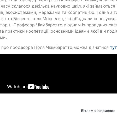
о часу склалося декілька наукових шкіл, які займаються
ів, екосистемами, мережами та коопетицією. І одна з т
ьє та Бізнес-школа Монпельє, які об’єднали свої зусилл
торії. Професор Чіамбаретто є одним із провідних експ
 та практики коопетиції, основними ідеями якої він под
ми.
 про професора Поля Чіамбаретто можна дізнатися
ту
Вітаємо із присвоє