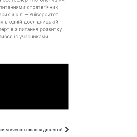
 питаннями стратегічних
аких шкіл – Університет
я в одній дослідницькій
ертів з питання розвитку
ілився із учасниками
т
нням вченого звання доцента!