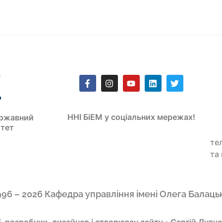
ННІ БіЕМ у соціальних мережах!
ржавний
итет
те
та
996 – 2026 Кафедра управління імені Олега Балаць
-розробник, дизайнер і створювач сайту - Сергій Дудч