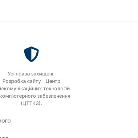
Усi права захищенi.
Розробка сайту - Центр
лекомунікаційних технологій
 комп’ютерного забезпечення
(ЦТТКЗ).
кого
енко