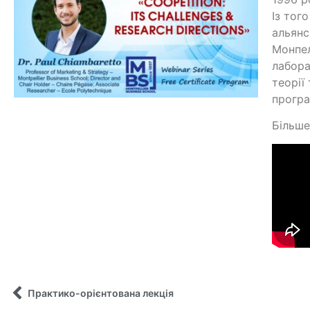
Із тог
альянс
Монпел
лабора
теорії
програ
Більше
Практико-орієнтована лекція