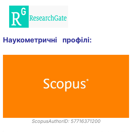
Наукометричні профілі:
ScopusAuthorID: 57716371200