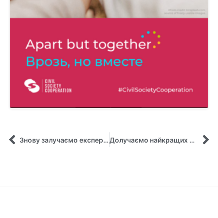
Знову залучаємо експертів галузі на практико орієнтовані заняття!
Долучаємо найкращих до практико-орієнтованих заходів