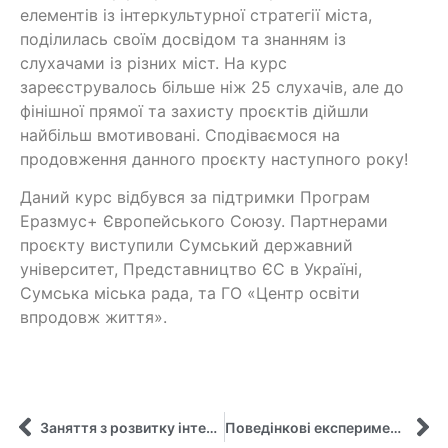
елементів із інтеркультурної стратегії міста,
поділилась своїм досвідом та знанням із
слухачами із різних міст. На курс
зареєструвалось більше ніж 25 слухачів, але до
фінішної прямої та захисту проєктів дійшли
найбільш вмотивовані. Сподіваємося на
продовження данного проєкту наступного року!
Даний курс відбувся за підтримки Програм
Еразмус+ Європейського Союзу. Партнерами
проєкту виступили Сумський державний
університет, Представництво ЄС в Україні,
Сумська міська рада, та ГО «Центр освіти
впродовж життя».
Заняття з розвитку інтеркультурних компетентностей в рамках проєкту Жана Моне
Поведінкові експерименти: ресурсні можливості для здобувачів вищої освіти СумДУ