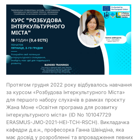
Протягом грудня 2022 року відбувалось навчання
за курсом «Розбудова Інтеркультурного Міста»
для першого набору слухачів в рамках проєкту
Жана Моне «Освітня програма для розвитку
інтеркультурного міста» (ID No 101047729
ERASMUS-JMO-2021-HEI-TCH-RSCH). Викладачка
кафедри д.е.н., професорка Ганна Швіндіна, яка
має досвід у розробленні та впровадження певних