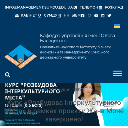
INFO@MANAGEMENT.SUMDU.EDU.UA
ТЕЛЕФОН
РОЗКЛАД
КАБІНЕТ
СУМДУ
ННІ БІЕМ
Кафедра управління імені Олега
Балацького
Навчально-наукового інституту бізнесу,
економіки та менеджменту Сумського
державного університету
21 Грудня, 2022
Курс «Розбудова Інтеркультурного
Міста» в рамках проєкту Жана Моне
завершено!