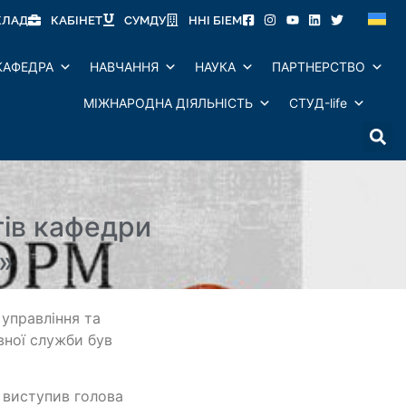
КЛАД
КАБІНЕТ
СУМДУ
ННІ БІЕМ
КАФЕДРА
НАВЧАННЯ
НАУКА
ПАРТНЕРСТВО
МІЖНАРОДНА ДІЯЛЬНІСТЬ
СТУД-life
тів кафедри
»
 управління та
вної служби був
 виступив голова