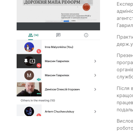
Експер
адміні
агентс
Гаври
Практи
держ.
Презен
програ
органі
службо
Після 
кращог
працев
подаль
Вислов
робот