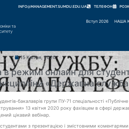
INFO@MANAGEMENT.SUMDU.EDU.UA
ТЕЛЕФОН
РОЗ
Вступ 2026
НАША 
оміки та
ситету
15 Квітня, 2020
а в режимі онлайн для студен
дисципліни «Державна служба
удентів-бакалаврів групи ПУ-71 спеціальності «Публічне
стрування» 13 квітня 2020 року фахівцем в сфері держа
ений цікавий вебінар.
студентами з презентацією і змістовними коментарями