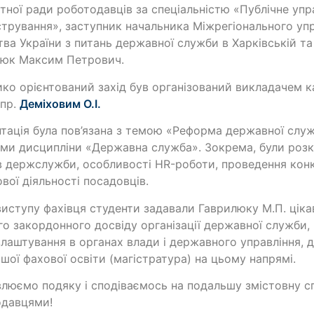
тної ради роботодавців за спеціальністю «Публічне упр
стрування», заступник начальника Міжрегіонального уп
тва України з питань державної служби в Харківській т
люк Максим Петрович.
ко орієнтований захід був організований викладачем ка
упр.
Деміховим О.І.
тація була пов’язана з темою «Реформа державної служб
ми дисципліни «Державна служба». Зокрема, були розкр
в держслужби, особливості HR-роботи, проведення конк
вої діяльності посадовців.
виступу фахівця студенти задавали Гаврилюку М.П. ціка
о закордонного досвіду організації державної служби
лаштування в органах влади і державного управління, д
шої фахової освіти (магістратура) на цьому напрямі.
люємо подяку і сподіваємось на подальшу змістовну с
одавцями!