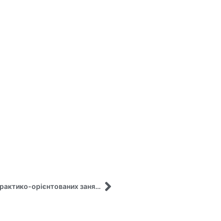
Випускниця кафедри управління залучена до практико-орієнтованих занять!