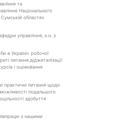
авління та
равління Національного
а Сумській областях
федри управління, к.н. з
и в Україні» робочої
иті питання діджиталізації
урсів і оцінювання
ві практичні питання щодо
, можливості подальшого
оцільності здобуття
півпрацю з нашими