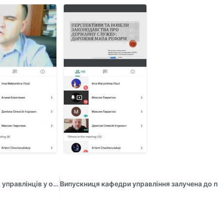
Практико-орієнтована підготовка менеджерів і публічних управлінців у on-line форматі