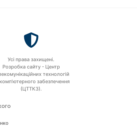
Усi права захищенi.
Розробка сайту - Центр
лекомунікаційних технологій
 комп’ютерного забезпечення
(ЦТТКЗ).
кого
енко