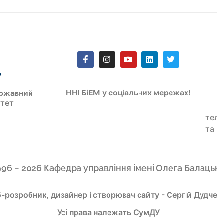
ННІ БіЕМ у соціальних мережах!
ржавний
итет
те
та
996 – 2026 Кафедра управління імені Олега Балаць
-розробник, дизайнер і створювач сайту - Сергій Дудч
Усі права належать СумДУ