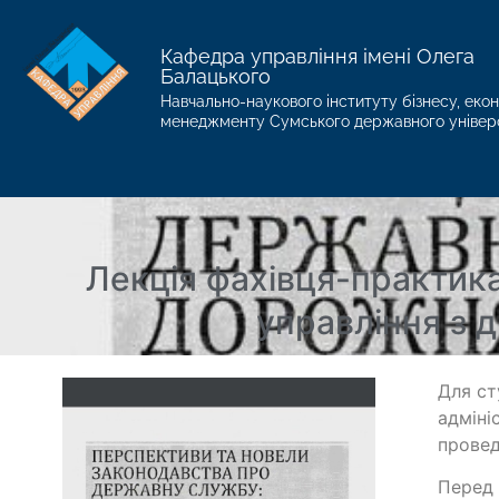
Кафедра управління імені Олега
Балацького
Навчально-наукового інституту бізнесу, екон
менеджменту Сумського державного універ
Лекція фахівця-практик
управління з 
Для ст
адміні
провед
Перед 