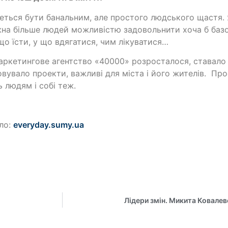
еться бути банальним, але простого людського щастя. 
на більше людей можливістю задовольнити хоча б базов
що їсти, у що вдягатися, чим лікуватися…
ркетингове агентство «40000» розросталося, ставало 
овувало проекти, важливі для міста і його жителів. Пр
ь людям і собі теж.
ло:
everyday.sumy.ua
Лідери змін. Микита Ковалев