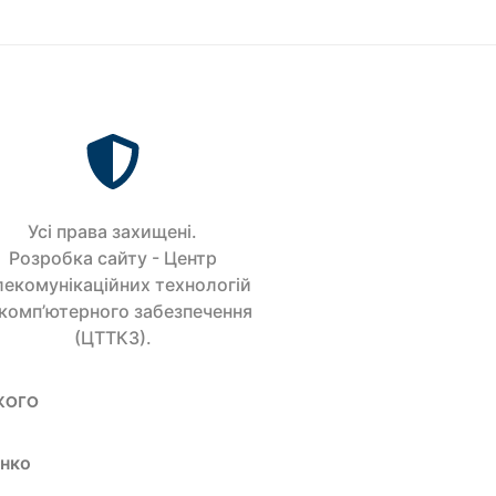
Усi права захищенi.
Розробка сайту - Центр
лекомунікаційних технологій
 комп’ютерного забезпечення
(ЦТТКЗ).
кого
енко