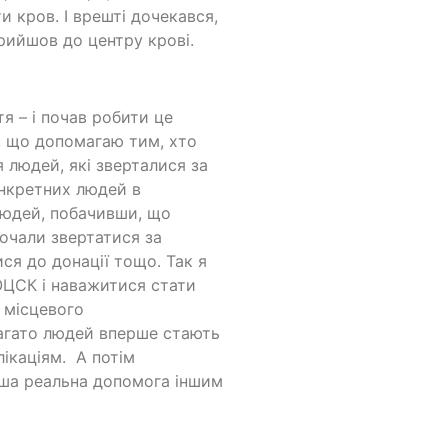
и кров. І врешті дочекався,
прийшов до центру крові.
я – і почав робити це
, що допомагаю тим, хто
 людей, які зверталися за
онкретних людей в
 людей, побачивши, що
почали звертатися за
ися до донації тощо. Так я
ОЦСК і наважитися стати
 місцевого
багато людей вперше стають
ікаціям. А потім
наша реальна допомога іншим