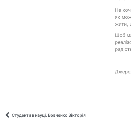
Не хоч
як мож
жити, 
Щоб ма
реаліз
радіст
Джере
Студенти в науці. Вовченко Вікторія