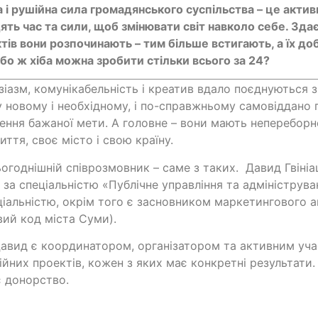
 і рушійна сила громадянського суспільства – це активн
ять час та сили, щоб змінювати світ навколо себе. Зда
ктів вони розпочинають – тим більше встигають, а їх доб
 бо ж хіба можна зробити стільки всього за 24?
узіазм, комунікабельність і креатив вдало поєднуються 
 новому і необхідному, і по-справжньому самовіддано
ення бажаної мети. А головне – вони мають неперебор
иття, своє місто і свою країну.
огоднішній співрозмовник – саме з таких. Давид Гвініаш
за спеціальністю «Публічне управління та адмініструв
ціальністю, окрім того є засновником маркетингового а
ий код міста Суми).
авид є координатором, організатором та активним уч
ійних проектів, кожен з яких має конкретні результати
 донорство.