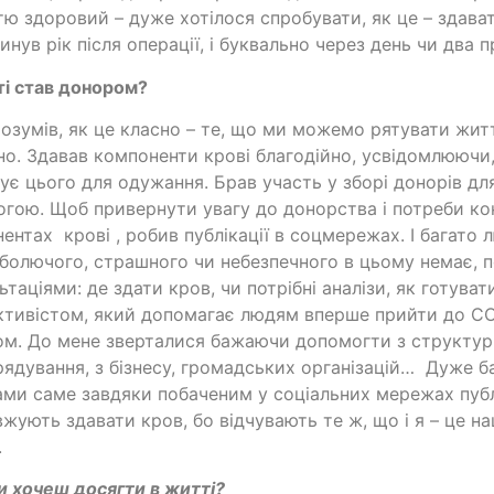
тю здоровий – дуже хотілося спробувати, як це – здават
инув рік після операції, і буквально через день чи два 
ті став донором?
розумів, як це класно – те, що ми можемо рятувати житт
но. Здавав компоненти крові благодійно, усвідомлюючи
ує цього для одужання. Брав участь у зборі донорів для
гою. Щоб привернути увагу до донорства і потреби к
ентах крові , робив публікації в соцмережах. І багато
 болючого, страшного чи небезпечного в цьому немає, 
ьтаціями: де здати кров, чи потрібні аналізи, як готуват
ктивістом, який допомагає людям вперше прийти до С
м. До мене зверталися бажаючи допомогти з структур
ядування, з бізнесу, громадських організацій… Дуже 
ми саме завдяки побаченим у соціальних мережах публ
жують здавати кров, бо відчувають те ж, що і я – це 
.
и хочеш досягти в житті?