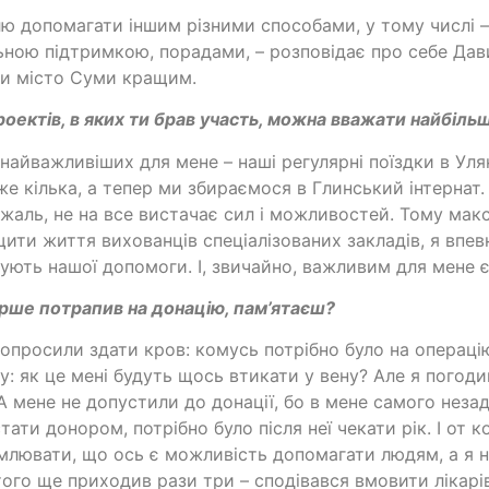
ю допомагати іншим різними способами, у тому числі –
ною підтримкою, порадами, – розповідає про себе Дави
и місто Суми кращим.
проектів, в яких ти брав участь, можна вважати найбіл
найважливіших для мене – наші регулярні поїздки в Улян
же кілька, а тепер ми збираємося в Глинський інтернат
 жаль, не на все вистачає сил і можливостей. Тому ма
ити життя вихованців спеціалізованих закладів, я впевн
ують нашої допомоги. І, звичайно, важливим для мене 
рше потрапив на донацію, пам’ятаєш?
опросили здати кров: комусь потрібно було на операцію
у: як це мені будуть щось втикати у вену? Але я погод
 А мене не допустили до донації, бо в мене самого незад
стати донором, потрібно було після неї чекати рік. І от 
млювати, що ось є можливість допомагати людям, а я 
того ще приходив рази три – сподівався вмовити лікарі