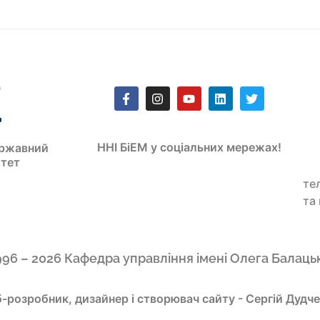
ННІ БіЕМ у соціальних мережах!
ржавний
итет
те
та
996 – 2026 Кафедра управління імені Олега Балаць
-розробник, дизайнер і створювач сайту - Сергій Дудч