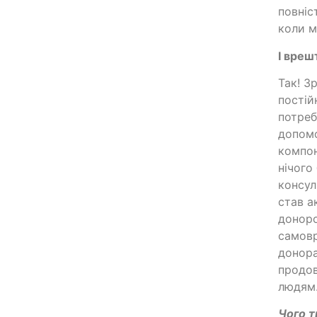
повніс
коли м
І вреш
Так! З
постій
потреб
допомо
компон
нічого
консул
став а
доноро
самовр
донора
продов
людям
Чого т