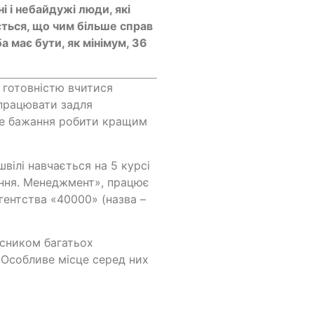
і і небайдужі люди, які
ється, що чим більше справ
а має бути, як мінімум, 36
з готовністю вчитися
 працювати задля
не бажання робити кращим
вілі навчається на 5 курсі
ання. Менеджмент», працює
гентства «40000» (назва –
асником багатьох
. Особливе місце серед них