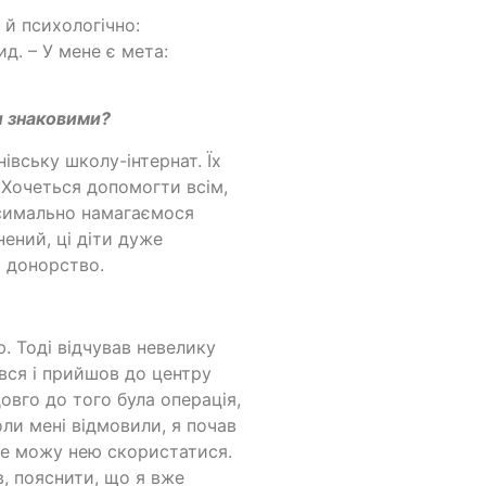
 й психологічно:
д. – У мене є мета:
ьш знаковими?
івську школу-інтернат. Їх
. Хочеться допомогти всім,
ксимально намагаємося
ений, ці діти дуже
є донорство.
. Тоді відчував невелику
ився і прийшов до центру
овго до того була операція,
коли мені відмовили, я почав
не можу нею скористатися.
в, пояснити, що я вже