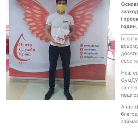
Основа
знаход
і прое
годин,
Їх ент
всьому
досягн
своє ж
Наш сь
СумДУ 
за спе
поштов
А ще Д
благод
займає