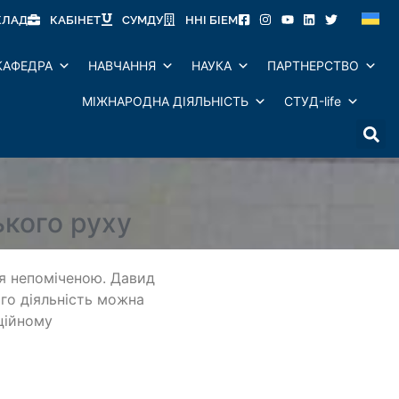
КЛАД
КАБІНЕТ
СУМДУ
ННІ БІЕМ
КАФЕДРА
НАВЧАННЯ
НАУКА
ПАРТНЕРСТВО
МІЖНАРОДНА ДІЯЛЬНІСТЬ
СТУД-life
ького руху
я непоміченою. Давид
ого діяльність можна
ційному