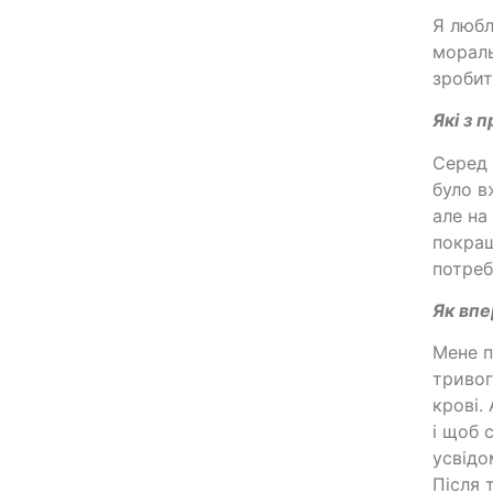
Я любл
мораль
зробит
Які з 
Серед 
було в
але на
покращ
потреб
Як впе
Мене п
тривог
крові.
і щоб 
усвідо
Після 