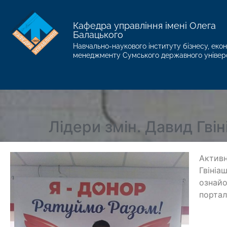
Кафедра управління імені Олега
Балацького
Навчально-наукового інституту бізнесу, екон
менеджменту Сумського державного універ
Лідери змін. Давид Гві
Активн
Гвініа
ознайо
порта