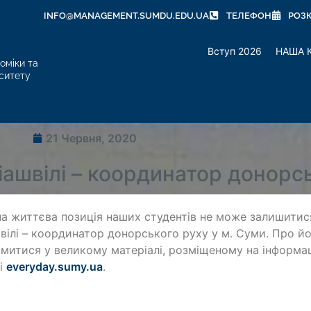
INFO@MANAGEMENT.SUMDU.EDU.UA
ТЕЛЕФОН
РОЗ
Вступ 2026
НАША 
оміки та
ситету
21 Червня, 2020
ніашвілі – координатор донорс
а життєва позиція наших студентів не може залишитис
швілі – координатор донорського руху у м. Суми. Про й
митися у великому матеріалі, розміщеному на інформа
лі
everyday.sumy.ua
.