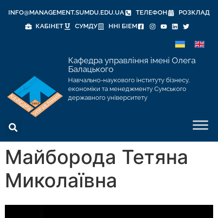
INFO@MANAGEMENT.SUMDU.EDU.UA
ТЕЛЕФОН
РОЗКЛАД
КАБІНЕТ
СУМДУ
ННІ БІЕМ
Кафедра управління імені Олега
Балацького
Навчально-наукового інституту бізнесу,
економіки та менеджменту Сумського
державного університету
Майборода Тетяна
Миколаївна