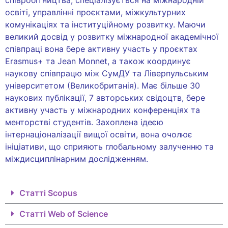
співробітництва, спеціалізується на міжнародній
освіті, управлінні проєктами, міжкультурних
комунікаціях та інституційному розвитку. Маючи
великий досвід у розвитку міжнародної академічної
співпраці вона бере активну участь у проєктах
Erasmus+ та Jean Monnet, а також координує
наукову співпрацю між СумДУ та Ліверпульським
університетом (Великобританія). Має більше 30
наукових публікації, 7 авторських свідоцтв, бере
активну участь у міжнародних конференціях та
менторстві студентів. Захоплена ідеєю
інтернаціоналізації вищої освіти, вона очолює
ініціативи, що сприяють глобальному залученню та
міждисциплінарним дослідженням.
Статті Scopus
Статті Web of Science