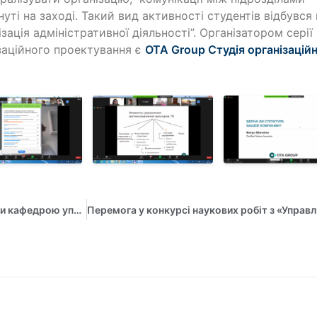
нуті на заході. Такий вид активності студентів відбувс
ізація адміністративної діяльності”. Організатором сері
заційного проектування є
OTA Group Студія організацій
Практико-орієнтована підготовка здобувачів вищої освіти кафедрою управління ім. Олега Балацького