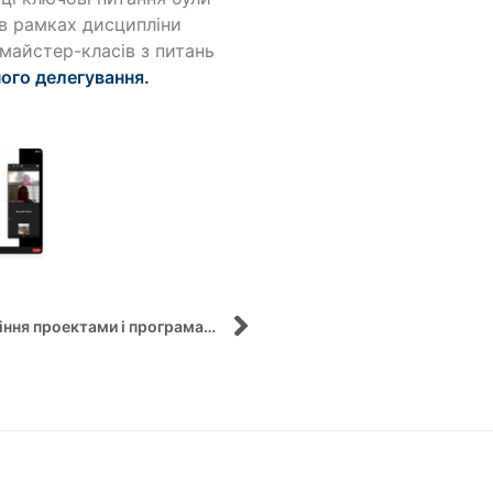
я в рамках дисципліни
ї майстер-класів з питань
ного делегування.
Перемога у конкурсі наукових робіт з «Управління проектами і програмами»