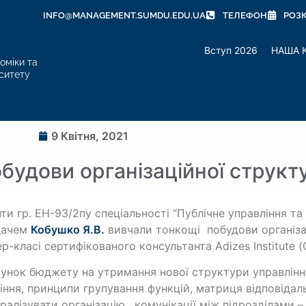
INFO@MANAGEMENT.SUMDU.EDU.UA
ТЕЛЕФОН
РОЗ
Вступ 2026
НАША 
оміки та
ситету
9 Квітня, 2021
будови організаційної структ
ти гр. ЕН-93/2пу спеціальності “Публічне управління та
дачем
Кобушко Я.В.
вивчали тонкощі побудови організа
р-класі сертифікованого консультанта Adizes Institute
унок бюджету на утримання нової структури управлінн
іння, принципи групування функцій, матриця відповідаль
ралізувати організацію, комунікації між підрозділами –