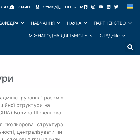
КЛАД
КАБІНЕТ
СУМДУ
ННІ БІЕМ
КАФЕДРА
НАВЧАННЯ
НАУКА
ПАРТНЕРСТВО
МІЖНАРОДНА ДІЯЛЬНІСТЬ
СТУД-life
ури
 адміністрування” разом з
ційної структури на
 (США) Бориса Шевельова.
я, “кольорова” структура
ності, централізувати чи
 ці ключові питання були