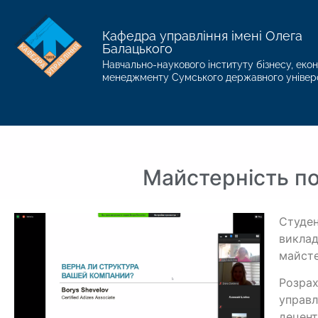
Кафедра управління імені Олега
Балацького
Навчально-наукового інституту бізнесу, екон
менеджменту Сумського державного універ
Майстерність по
Студен
викла
майсте
Розрах
управл
децент