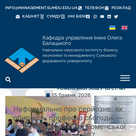
INFO@MANAGEMENT.SUMDU.EDU.UA
ТЕЛЕФОН
РОЗКЛАД
КАБІНЕТ
СУМДУ
ННІ БІЕМ
Кафедра управління імені Олега
Балацького
Навчально-наукового інституту бізнесу,
економіки та менеджменту Сумського
державного університету
15 Травня, 2026
Неформально про серйозне: як
обирають професію сьогодні —
зустріч зі школярами Роменської
ЗОШ І–ІІІ ст. №7