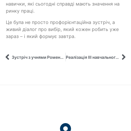
навички, які сьогодні справді мають значення на
ринку праці.
Це була не просто профорієнтаційна зустріч, а
живий діалог про вибір, який кожен робить уже
зараз – і який формує завтра.
Зустріч з учнями Роменського ліцею №2 ім. акад. А. Ф. Йоффе
Реалізація ІІІ навчального модуля міжнародного проєкту «Належне врядування та підзвітність у державному управлінні»