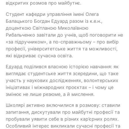
відкритих розмов про майбутнє.
Студент кафедри управління імені Олега
Балацького Богдан Едуард разом із к.е.н.,
доценткою Світланою Миколаївною
Рибальченко завітали до учнів, щоб поговорити не
«за підручником», а по-справжньому – про вибір
професії, університетське життя та можливості,
які відкриває сучасна освіта.
Едуард поділився власною історією навчання: як
виглядає студентське життя зсередини, що таке
участь у наукових дослідженнях, волонтерських
ініціативах і міжнародних проєктах – і чому це
змінює не лише резюме, а й мислення.
Школярі активно включилися в розмову: ставили
запитання, дискутували про майбутні професії та
пробували уявити себе в різних кар’єрних ролях.
Особливий інтерес викликали сучасні професії та