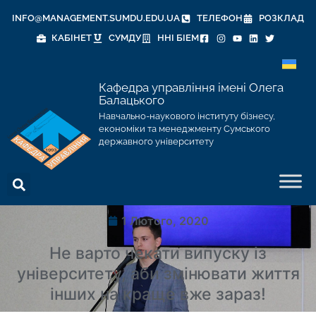
INFO@MANAGEMENT.SUMDU.EDU.UA
ТЕЛЕФОН
РОЗКЛАД
КАБІНЕТ
СУМДУ
ННІ БІЕМ
Кафедра управління імені Олега
Балацького
Навчально-наукового інституту бізнесу,
економіки та менеджменту Сумського
державного університету
1 Лютого, 2020
Не варто чекати випуску із
університету, аби змінювати життя
інших на краще вже зараз!