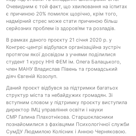
Очевидним є той факт, що хвилювання на іспитах
є причиною 20% помилок щорічно, крім того,
надмірний стрес може стати причиною більш
серйозних проблем із здоров’ям та розладів.
В рамках даного проєкту 21 січня 2020 р. у
Конгрес-центрі відбулася організаційна зустріч
протягом якої досвідом з учнями поділилися
студент 1 курсу ННІ ФЕМ ім. Олега Балацького,
член МАНУ Владислав Півень та громадський
діяч Євгеній Козолуп.
Даний проєкт відбувся за підтримки багатьох
структур міста та небайдужих громадян. Зі
вступним словом у підтримку проєкту виступила
директор ІМЦ управління освіти і науки
СМР Галина Плахотнікова. Старшокласники
познайомилися з фахівцями Психологічної служби
СумДУ Людмилою Колісник і Анною Черняковою.