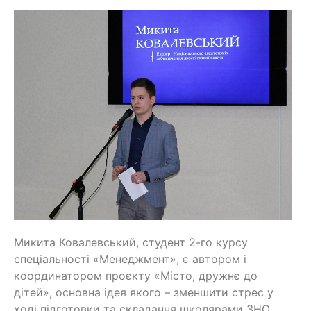
Микита Ковалевський, студент 2-го курсу
спеціальності «Менеджмент», є автором і
координатором проєкту «Місто, дружнє до
дітей», основна ідея якого – зменшити стрес у
ході підготовки та складання школярами ЗНО.