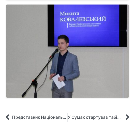
Представник Національної Агенції держслужби провів лекцію щодо проблематики євроінтеграції для магістрантів кафедри управління
У Сумах стартував табір Активних громадян