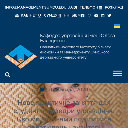
INFO@MANAGEMENT.SUMDU.EDU.UA
ТЕЛЕФОН
РОЗКЛАД
КАБІНЕТ
СУМДУ
ННІ БІЕМ
Кафедра управління імені Олега
Балацького
Навчально-наукового інституту бізнесу,
економіки та менеджменту Сумського
державного університету
1 Листопада, 2020
Нове практичне заняття для
студентів кафедри управління.
Своїми знаннями поділилися
податківець і аудитор!