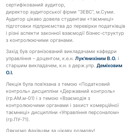
сертифікований аудитор,
директор аудиторської фірми “ЗЕВС”, м.Суми.
Аудитор цікаво довела студентам «таємниці»
підготовки підприємства до перевірки податківців
і різні аспекти законної взаємодії бізнес-структур
з контролюючими органами.
Захід був організований викладачами кафедри
управління – доцентом, к.е.н.
Лук’янихіним В.О.
і
старшим викладачем, к.н. з держ.упр.
Деміховим
О.І.
Лекція була пов’язана з темою «Податковий
контроль» дисципліни «Державний контроль»
(гр.АМ.м-01) і з темою «Взаємодія з
контролюючими органами і захист комерційної
таємниці» дисципліни «Управління персоналом»
(гр.ПУ-71).
Дякуємо фахівцям за цікаву розмову!