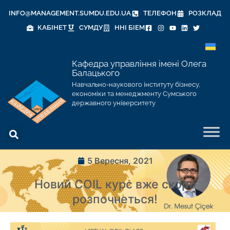
INFO@MANAGEMENT.SUMDU.EDU.UA
ТЕЛЕФОН
РОЗКЛАД
КАБІНЕТ
СУМДУ
ННІ БІЕМ
Кафедра управління імені Олега
Балацького
Навчально-наукового інституту бізнесу,
економіки та менеджменту Сумського
державного університету
5 Вересня, 2021
Новий COIL курс вже скоро
розпочнеться!