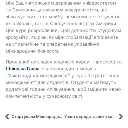
між Вашингтонським державним університетом
та Сумським державним університетом, що
збагачує життя та майбутні можливості студентів
як в Україні, так і в Сполучених штатах Америки.
Цей курс розроблений, щоб допомогти студентам
зрозуміти, як різні виміри глобалізації впливають
на стратегічне та оперативне управління
міжнародним бізнесом.
Провідний викладач ведучого курсу – професорка
Швіндіна Ганна
, яка впровадила модуль
“Міжнародний менеджмент” у курс “Стратегічний
менеджмент” для студентів. Студенти матимуть
додаткові години спілкування, щоб зміцнити свою
компетентність у сучасному світі.
Стартувала Міжнародна серія про стратегію та лідерство!
Участь представника кафедри управління в міжнародній науковій конференції