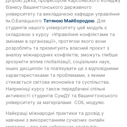
Діпрою Джха, професором Карсоньского коледжу
бізнесу Вашингтонського державного
університету та викладачкою кафедри управління
ім.О.Балацького
Тетяною Майбородою
. Для
студентів нашого університету цей модуль є
складовою з курсу «Управління конфліктами та
змінами в організації», протягом якого вони
розроблять та презентують власний проєкт з
аналізу міжнародних конфліктів, зможуть глибше
зрозуміти вплив глобалізації, соціальних наук,
інших дисциплін та пов’язувати це з відповідними
характеристиками та проблемами, з якими
стикається світова економіка та суспільства.
Наприкінці курсу також передбачені спільні
активності студентів СумДУ та Вашингтонського
університету за матеріалами COIL модулю.
Найкращі міжнародні практики та досвід у
навчанні з використанням сучасних онлайн
методик – все для найкращих студентів-