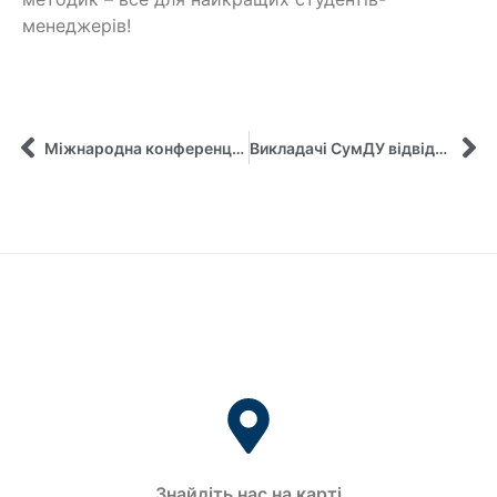
менеджерів!
Міжнародна конференція в Польщі за участю нашої команди!
Викладачі СумДУ відвідали Естонію в рамках програми академічної мобільності ERASMUS+
Знайдіть нас на карті