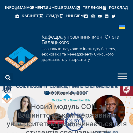
INFO@MANAGEMENT.SUMDU.EDU.UA
ТЕЛЕФОН
РОЗКЛАД
КАБІНЕТ
СУМДУ
ННІ БІЕМ
Кафедра управління імені Олега
Балацького
Навчально-наукового інституту бізнесу,
економіки та менеджменту Сумського
державного університету
6 Жовтня, 2021
Новий модуль COIL з
Вашингтонським державним
університетом розпочинається для
студентів спеціальності