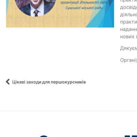
досвід
діяльн
практи
наданн
нових 
Дякуєм
Органі
Цікаві заходи для першокурсників