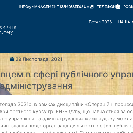
INFO@MANAGEMENT.SUMDU.EDU.UA
ТЕЛЕФОН
РОЗ
Вступ 2026
НАША 
оміки та
ситету
29 Листопада, 2021
івцем в сфері публічного упра
адміністрування
топада 2021р. в рамках дисципліни «Операційні процеси
ври третього курсу гр. ЕН-93/2пу, що навчаються за 
чне управління та адміністрування» мали чудову можли
ичні знання щодо організації діяльності в сфері публічно
чні особливості такої діяльності. Саме такими особли