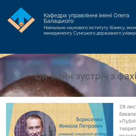
Кафедра управління імені Олега
Балацького
Навчально-наукового інституту бізнесу, екон
менеджменту Сумського державного універ
Он-лайн зустріч з фах
29 лис
бакала
«Публі
теорет
практи