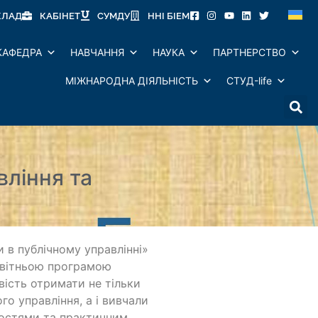
КЛАД
КАБІНЕТ
СУМДУ
ННІ БІЕМ
КАФЕДРА
НАВЧАННЯ
НАУКА
ПАРТНЕРСТВО
МІЖНАРОДНА ДІЯЛЬНІСТЬ
СТУД-life
вління та
 в публічному управлінні»
освітньою програмою
вість отримати не тільки
го управління, а і вивчали
востями та практичним