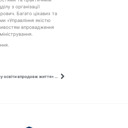
ілу з організації
рович. Багато цікавих та
ми «Управління якістю
жливостям впровадження
міністрування.
ння.
«Face-to-face» формат тренінгу від ГО «Центру освіти впродовж життя» разом з викладачами кафедри управління імені Олега Балацького