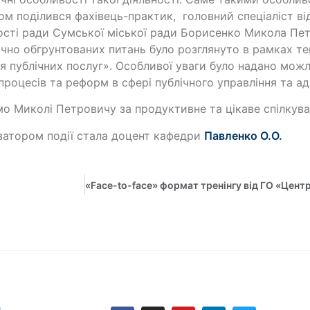
ом поділився фахівець-практик, головний спеціаліст відд
ості ради Сумської міської ради Борисенко Микола Пет
чно обгрунтованих питань було розглянуто в рамках те
я публічних послуг». Особливої уваги було надано мо
процесів та реформ в сфері публічного управління та ад
о Миколі Петровичу за продуктивне та цікаве спілкува
затором події стала доцент кафедри
Павленко О.О.