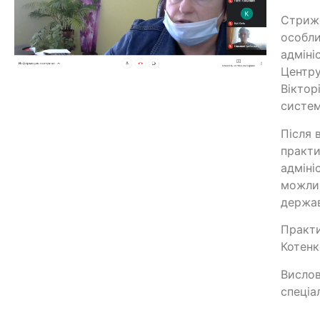
Стрижо
особли
адміні
Центру
Віктор
систем
Після 
практи
адміні
можлив
держав
Практи
Котенко
Вислов
спеціа