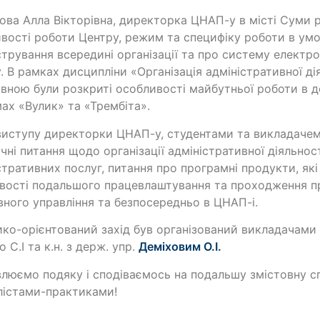
ва Алла Вікторівна, директорка ЦНАП-у в місті Суми 
вості роботи Центру, режим та специфіку роботи в умо
стрування всередині організації та про систему електр
. В рамках дисципліни «Організація адміністративної д
івною були розкриті особливості майбутньої роботи в
ах «Вулик» та «Трембіта».
виступу директорки ЦНАП-у, студентами та викладачем 
чні питання щодо організації адміністративної діяльнос
стративних послуг, питання про програмні продукти, які 
ості подальшого працевлаштування та проходження п
ного управління та безпосередньо в ЦНАП-і.
ко-орієнтований захід був організований викладачами
 С.І та к.н. з держ. упр.
Деміховим О.І.
люємо подяку і сподіваємось на подальшу змістовну 
лістами-практиками!