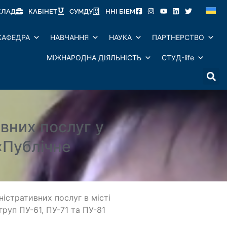
КЛАД
КАБІНЕТ
СУМДУ
ННІ БІЕМ
КАФЕДРА
НАВЧАННЯ
НАУКА
ПАРТНЕРСТВО
МІЖНАРОДНА ДІЯЛЬНІСТЬ
СТУД-life
вних послуг у
«Публічне
істративних послуг в місті
руп ПУ-61, ПУ-71 та ПУ-81