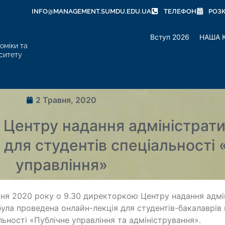
INFO@MANAGEMENT.SUMDU.EDU.UA
ТЕЛЕФОН
РОЗ
Вступ 2026
НАША 
оміки та
ситету
2 Травня, 2020
Центру надання адміністрати
 для студентів спеціальності 
управління»
тня 2020 року о 9.30 директоркою Центру надання адмін
ула проведена онлайн-лекція для студентів-бакалаврів г
льності «Публічне управління та адміністрування».