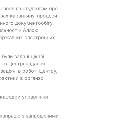
розповіла студентам про
вах карантину, процеси
онного документообігу
іяльності» Аллою
 державних електронних
були задані цікаві
ті в Центрі надання
задіяні в роботі Центру,
рактики в органах
 кафедри управління
співпрацю з запрошеними