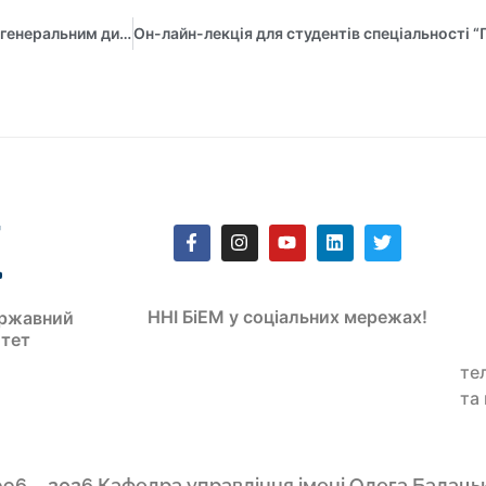
Он-лайн-зустріч студентів спеціальності “менеджмент” з генеральним директором OLX Group у Європі та Східній Азії
ННІ БіЕМ у соціальних мережах!
ржавний
итет
те
та
996 – 2026 Кафедра управління імені Олега Балаць