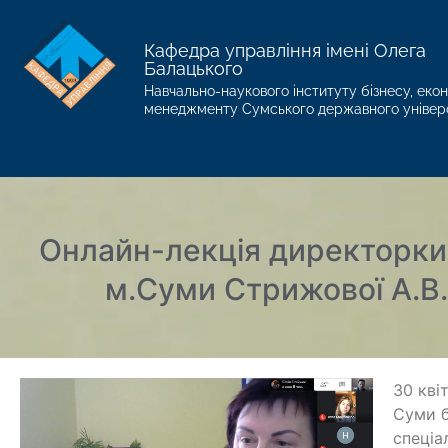
Кафедра управління імені Олега
Балацького
Навчально-наукового інституту бізнесу, екон
менеджменту Сумського державного універ
Онлайн-лекція директорки 
м.Суми Стрижової А.В.
30 кві
Суми б
спеціа