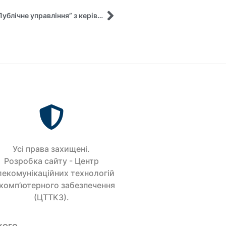
Он-лайн-лекція для студентів спеціальності “Публічне управління” з керівником Центру досліджень регіональної безпеки Назаровим Миколою Сергійовичем
Усi права захищенi.
Розробка сайту - Центр
лекомунікаційних технологій
 комп’ютерного забезпечення
(ЦТТКЗ).
кого