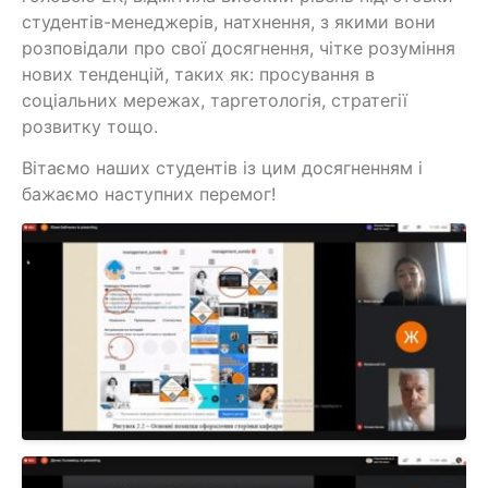
студентів-менеджерів, натхнення, з якими вони
розповідали про свої досягнення, чітке розуміння
нових тенденцій, таких як: просування в
соціальних мережах, таргетологія, стратегії
розвитку тощо.
Вітаємо наших студентів із цим досягненням і
бажаємо наступних перемог!