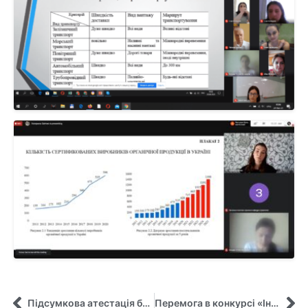
Підсумкова атестація бакалаврів зі спеціальності «Публічне управління та адміністрування»
Перемога в конкурсі «Інновації ІКТ для сучасної освіти»!