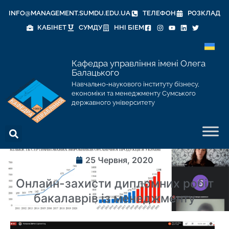
INFO@MANAGEMENT.SUMDU.EDU.UA
ТЕЛЕФОН
РОЗКЛАД
КАБІНЕТ
СУМДУ
ННІ БІЕМ
Кафедра управління імені Олега
Балацького
Навчально-наукового інституту бізнесу,
економіки та менеджменту Сумського
державного університету
25 Червня, 2020
Онлайн-захисти дипломних робіт
бакалаврів із менеджменту