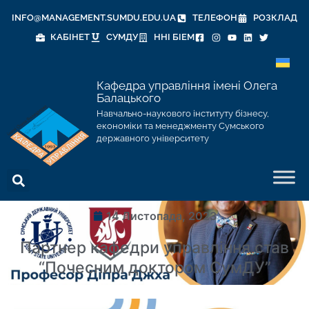
INFO@MANAGEMENT.SUMDU.EDU.UA
ТЕЛЕФОН
РОЗКЛАД
КАБІНЕТ
СУМДУ
ННІ БІЕМ
Кафедра управління імені Олега
Балацького
Навчально-наукового інституту бізнесу,
економіки та менеджменту Сумського
державного університету
14 Листопада, 2023
Партнер кафедри управління став
“Почесним доктором СумДУ”