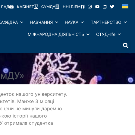
КЛАД
КАБІНЕТ
СУМДУ
ННІ БІЕМ
КАФЕДРА
НАВЧАННЯ
НАУКА
ПАРТНЕРСТВО
МІЖНАРОДНА ДІЯЛЬНІСТЬ
СТУД-life
умДУ»
денток нашого університету.
ьтетів. Майже 3 місяці
а сцени не минули даремно.
нкою історії нашого
ДУ отримала студентка