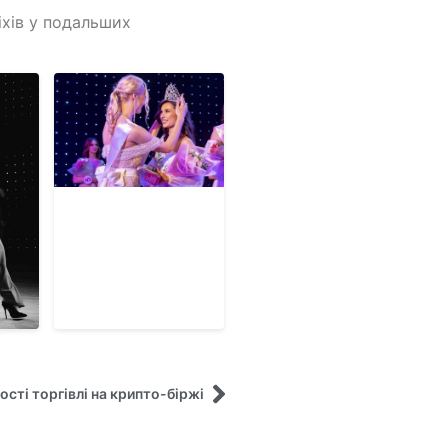
іхів у подальших
сті торгівлі на крипто-біржі