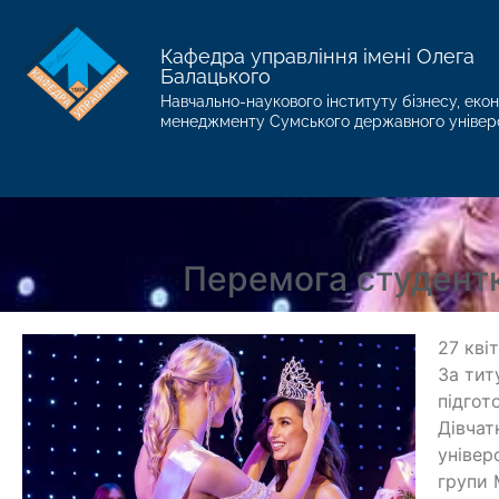
Кафедра управління імені Олега
Балацького
Навчально-наукового інституту бізнесу, екон
менеджменту Сумського державного універ
Перемога студентк
27 кві
За тит
підгот
Дівчат
універ
групи 