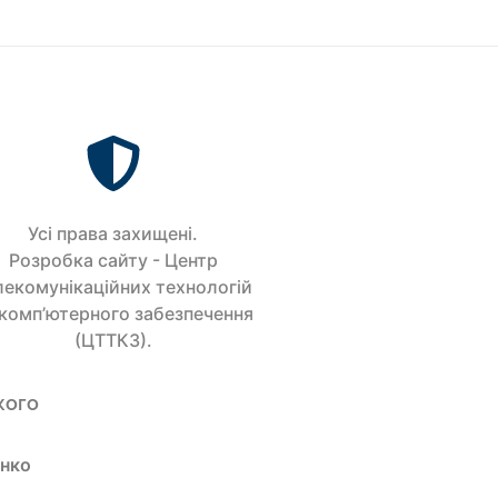
Усi права захищенi.
Розробка сайту - Центр
лекомунікаційних технологій
 комп’ютерного забезпечення
(ЦТТКЗ).
кого
енко