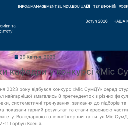
INFO@MANAGEMENT.SUMDU.EDU.UA
ТЕЛЕФОН
РОЗ
Вступ 2026
НАША 
оміки та
ситету
29 Квітня, 2023
и кафедри у конкурсі «Міс С
тня 2023 року відбувся конкурс «Міс СумДУ» серед сту
ул найгарнішої змагались 8 претенденток з різних факул
овки, систематичні тренування, звикання до підборів т
ка показали гарний результат та стали красивою части
ситету. Володаркою головної корони та титул Міс Сум
М-11 Горбун Ксенія.