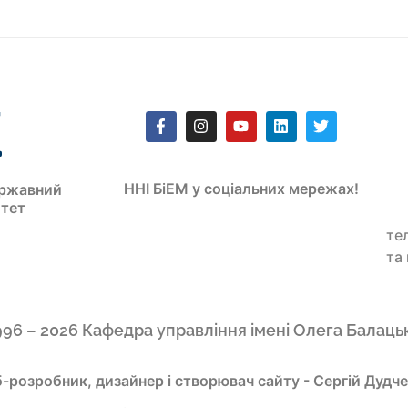
ННІ БіЕМ у соціальних мережах!
ржавний
итет
те
та
996 – 2026 Кафедра управління імені Олега Балаць
-розробник, дизайнер і створювач сайту - Сергій Дудч