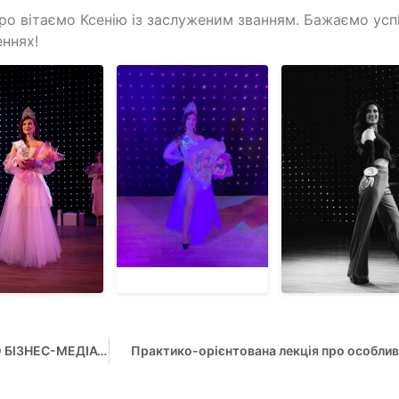
о вітаємо Ксенію із заслуженим званням. Бажаємо усп
ннях!
ПРАКТИКО-ОРІЄНТОВАНЕ ЗАНЯТТЯ З СЕРТИФІКОВАНОЮ БІЗНЕС-МЕДІАТОРКОЮ МАРИНОЮ САЄНКО ЗІ СТУДЕНТАМИ СПЕЦІАЛЬНОСТІ «МЕНЕДЖМЕНТ» ТА «ПУБЛІЧНЕ УПРАВЛІННЯ»
Практико-орієнтована лекція про особливо