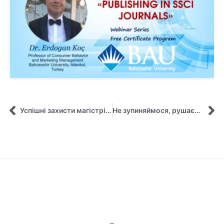
Успішні захисти магістрів освітньої програми «Управління та адміністрування в охороні здоров’я»
Не зупиняймося, рушаємо далі!