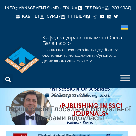
INFO@MANAGEMENT.SUMDU.EDU.UA
ТЕЛЕФОН
РОЗКЛАД
КАБІНЕТ
СУМДУ
ННІ БІЕМ
Кафедра управління імені Олега
Балацького
Навчально-наукового інституту бізнесу,
економіки та менеджменту Сумського
державного університету
28 Лютого, 2021
Перша сесія Глобальної Віртуальної
програми відбулась!