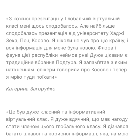
«З кожної презентації у Глобальній віртуальній
класі мені щось сподобалось. Але найбільше
сподобалась презентація від університету Хаджі
Зека, Печ, Косово. Я ніколи не чув про цю країну, і
вся інформація для мене була новою. Флора і
фауна цієї республіки неймовірна! Дуже цікавим є
традиційне вбрання Подгура. Я запам’ятав з яким
натхненням спікери говорили про Косово і тепер
я мрію туди поїхати»
Катерина Загоруйко
«Це був дуже класний та інформативний
віртуальний клас. Я дуже вдячний, що мав нагоду
стати членом цього глобального класу. Я дізнався
багато цікавої та корисної інформації, яка, на мою