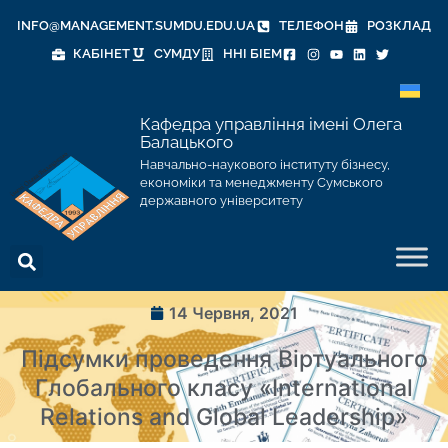
INFO@MANAGEMENT.SUMDU.EDU.UA
ТЕЛЕФОН
РОЗКЛАД
КАБІНЕТ
СУМДУ
ННІ БІЕМ
Кафедра управління імені Олега
Балацького
Навчально-наукового інституту бізнесу,
економіки та менеджменту Сумського
державного університету
14 Червня, 2021
Підсумки проведення Віртуального
Глобального класу «International
Relations and Global Leadership»