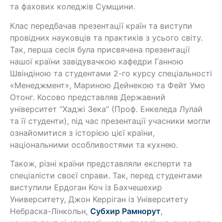
та фахових коледжів Сумщини.
Клас передбачав презентації країн та виступи
провідних науковців та практиків з усього світу.
Так, перша сесія була присвячена презентації
нашої країни завідувачкою кафедри Ганною
Швіндіною та студентами 2-го курсу спеціальності
«Менеджмент», Мариною Дейнекою та Фейт Умо
Отонг. Косово представляв Державний
університет “Хаджі Зека” (Проф. Енкеледа Лулай
та її студенти), під час презентації учасники могли
ознайомитися з історією цієї країни,
національними особливостями та кухнею.
Також, різні країни представляли експерти та
спеціалісти своєї справи. Так, перед студентами
виступили Ердоган Коч із Бахчешехир
Университету, Джон Керріган із Університету
Небраска-Лінкольн,
Субхир Рамнорут
,