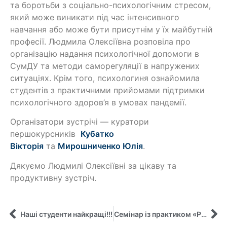
та боротьби з соціально-психологічним стресом,
який може виникати під час інтенсивного
навчання або може бути присутнім у їх майбутній
професії. Людмила Олексіївна розповіла про
організацію надання психологічної допомоги в
СумДУ та методи саморегуляції в напружених
ситуаціях. Крім того, психологиня ознайомила
студентів з практичними прийомами підтримки
психологічного здоров’я в умовах пандемії.
Організатори зустрічі — куратори
першокурсників
Кубатко
Вікторія
та
Мирошниченко Юлія
.
Дякуємо Людмилі Олексіївні за цікаву та
продуктивну зустріч.
Наші студенти найкращі!!!
Семінар із практиком «Реалізація стратегії: що може піти не так?»