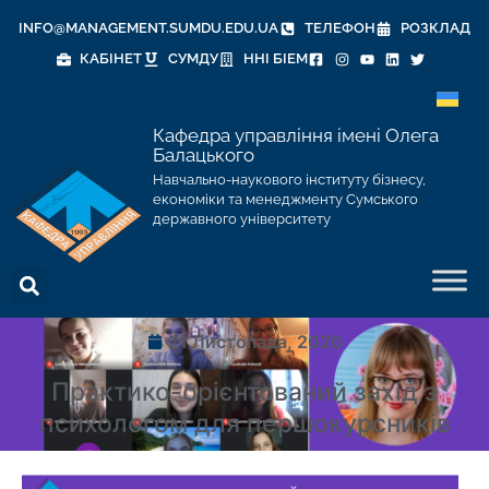
INFO@MANAGEMENT.SUMDU.EDU.UA
ТЕЛЕФОН
РОЗКЛАД
КАБІНЕТ
СУМДУ
ННІ БІЕМ
Кафедра управління імені Олега
Балацького
Навчально-наукового інституту бізнесу,
економіки та менеджменту Сумського
державного університету
21 Листопада, 2020
Практико-орієнтований захід з
психологом для першокурсників