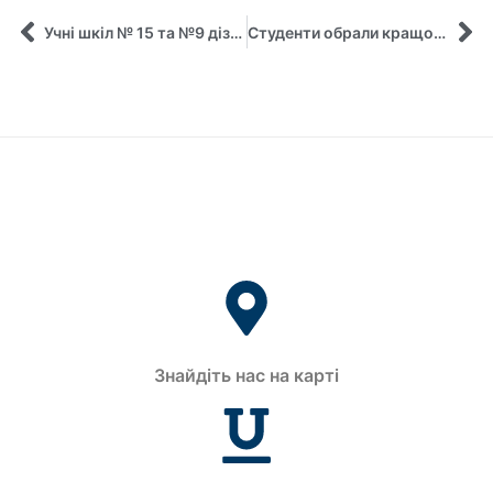
Учні шкіл № 15 та №9 дізналися та освоїли “Секрети управління часом”!
Студенти обрали кращого викладача!
Знайдіть нас на карті