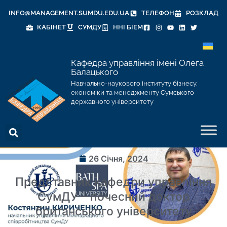
INFO@MANAGEMENT.SUMDU.EDU.UA
ТЕЛЕФОН
РОЗКЛАД
КАБІНЕТ
СУМДУ
ННІ БІЕМ
Кафедра управління імені Олега
Балацького
Навчально-наукового інституту бізнесу,
економіки та менеджменту Сумського
державного університету
26 Січня, 2024
Представник кафедри управління
СумДУ – почесний доктор
британського університету