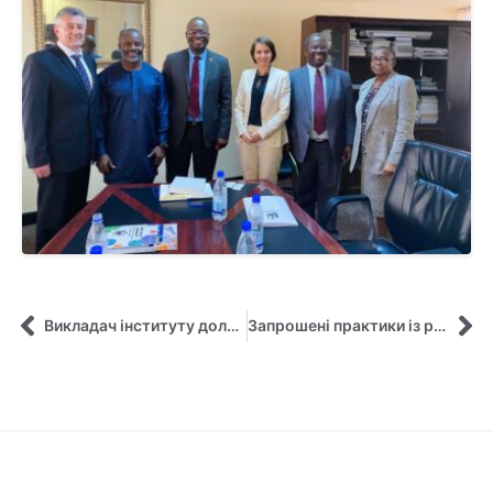
Викладач інституту долучився до онлайн-частини Sustainability Crash Course для бізнес-шкіл та хабів
Запрошені практики із розроблення стратегії долучаються до викладання!