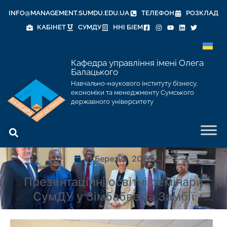
INFO@MANAGEMENT.SUMDU.EDU.UA
ТЕЛЕФОН
РОЗКЛАД
КАБІНЕТ
СУМДУ
ННІ БІЕМ
Кафедра управління імені Олега
Балацького
Навчально-наукового інституту бізнесу,
економіки та менеджменту Сумського
державного університету
31 Березня, 2020
Презентаційні освітні семінари
СумДУ у Зімбабве та Замбії