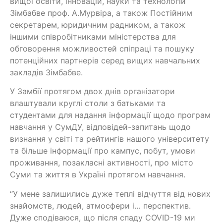
вищої освіти, інновацій, науки та технологій
Зімбабве проф. А.Мурвіра, а також Постійним
секретарем, юридичним радником, а також
іншими співробітниками міністерства для
обговорення можливостей спіпраці та пошуку
потенційних партнерів серед вищих навчальних
закладів Зімбабве.
У Замбії протягом двох днів організатори
влаштували круглі столи з батьками та
студентами для надання інформації щодо програм
навчання у СумДУ, відповідей-запитань щодо
визнання у світі та рейтингів нашого університету
та більше інформації про кампус, побут, умови
проживання, позакласні активності, про місто
Суми та життя в Україні протягом навчання.
“У мене залишились дуже теплі відчуття від нових
знайомств, людей, атмосфери і… перспектив.
Дуже сподіваюся, що після спаду COVID-19 ми