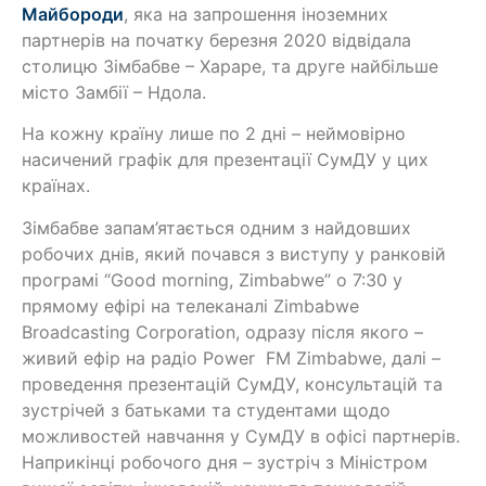
Майбороди
, яка на запрошення іноземних
партнерів на початку березня 2020 відвідала
столицю Зімбабве – Хараре, та друге найбільше
місто Замбії – Ндола.
На кожну країну лише по 2 дні – неймовірно
насичений графік для презентації СумДУ у цих
країнах.
Зімбабве запам’ятається одним з найдовших
робочих днів, який почався з виступу у ранковій
програмі “Good morning, Zimbabwe” о 7:30 у
прямому ефірі на телеканалі Zimbabwe
Broadcasting Corporation, одразу після якого –
живий ефір на радіо Power FM Zimbabwe, далі –
проведення презентацій СумДУ, консультацій та
зустрічей з батьками та студентами щодо
можливостей навчання у СумДУ в офісі партнерів.
Наприкінці робочого дня – зустріч з Міністром