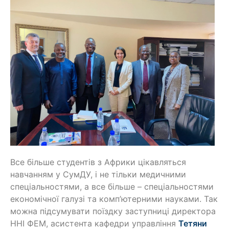
Все більше студентів з Африки цікавляться
навчанням у СумДУ, і не тільки медичними
спеціальностями, а все більше – спеціальностями
економічної галузі та комп’ютерними науками. Так
можна підсумувати поїздку заступниці директора
ННІ ФЕМ, асистента кафедри управління
Тетяни