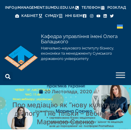
INFO@MANAGEMENT.SUMDU.EDU.UA
ТЕЛЕФОН
РОЗКЛАД
КАБІНЕТ
СУМДУ
ННІ БІЕМ
Кафедра управління імені Олега
Балацького
Навчально-наукового інституту бізнесу,
економіки та менеджменту Сумського
державного університету
20 Листопада, 2020
Про медіацію як “нову культуру
діалогу” і не тільки – вебінар з
Мариною Саєнко