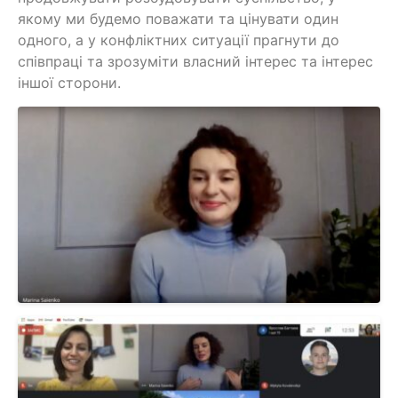
якому ми будемо поважати та цінувати один
одного, а у конфліктних ситуації прагнути до
співпраці та зрозуміти власний інтерес та інтерес
іншої сторони.