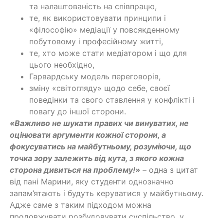
та налаштованість на співпрацю,
те, як використовувати принципи і
«філософію» медіації у повсякденному
побутовому і професійному житті,
те, хто може стати медіатором і що для
цього необхідно,
Гарвардську модель переговорів,
зміну «світогляду» щодо себе, своєї
поведінки та свого ставлення у конфлікті і
повагу до іншої сторони.
«Важливо не шукати правих чи винуватих, не
оцінювати аргументи кожної сторони, а
фокусуватись на майбутньому, розуміючи, що
точка зору залежить від кута, з якого кожна
сторона дивиться на проблему!»
– одна з цитат
від пані Марини, яку студенти однозначно
запам’ятають і будуть керуватися у майбутньому.
Адже саме з таким підходом можна
продовжувати розбудовувати суспільство, у