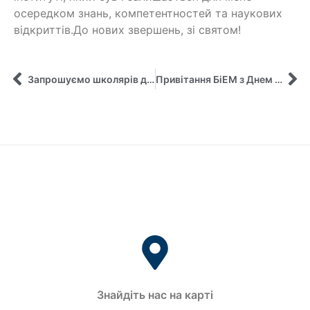
осередком знань, компетентностей та наукових
відкриттів.
До нових звершень, зі святом!
Запрошуємо школярів до “Школи лідерів змін”
Привітання БіЕМ з Днем народження від випускниці кафедри управління Мальонкіної Інни
Знайдіть нас на карті