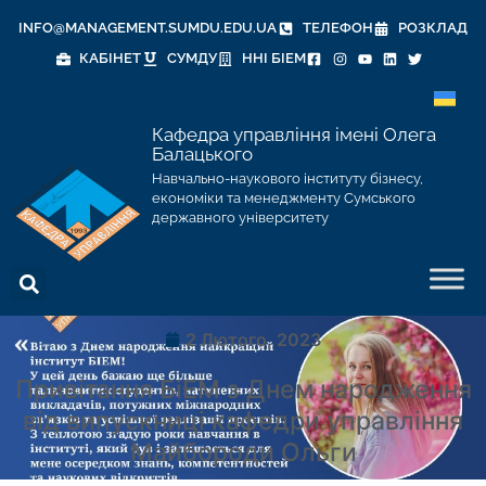
INFO@MANAGEMENT.SUMDU.EDU.UA
ТЕЛЕФОН
РОЗКЛАД
КАБІНЕТ
СУМДУ
ННІ БІЕМ
Кафедра управління імені Олега
Балацького
Навчально-наукового інституту бізнесу,
економіки та менеджменту Сумського
державного університету
2 Лютого, 2023
Привітання БіЕМ з Днем народження
від випускниці кафедри управління
Майбороди Ольги