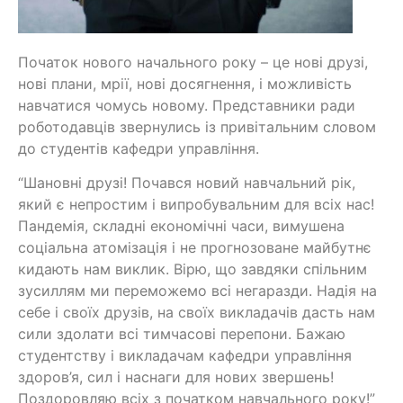
Початок нового начального року – це нові друзі,
нові плани, мрії, нові досягнення, і можливість
навчатися чомусь новому. Представники ради
роботодавців звернулись із привітальним словом
до студентів кафедри управління.
“Шановні друзі! Почався новий навчальний рік,
який є непростим і випробувальним для всіх нас!
Пандемія, складні економічні часи, вимушена
соціальна атомізація і не прогнозоване майбутнє
кидають нам виклик. Вірю, що завдяки спільним
зусиллям ми переможемо всі негаразди. Надія на
себе і своїх друзів, на своїх викладачів дасть нам
сили здолати всі тимчасові перепони. Бажаю
студентству і викладачам кафедри управління
здоров’я, сил і наснаги для нових звершень!
Поздоровляю всіх з початком навчального року!”