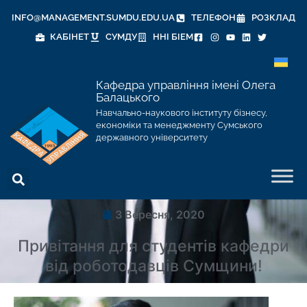
INFO@MANAGEMENT.SUMDU.EDU.UA
ТЕЛЕФОН
РОЗКЛАД
КАБІНЕТ
СУМДУ
ННІ БІЕМ
Кафедра управління імені Олега
Балацького
Навчально-наукового інституту бізнесу,
економіки та менеджменту Сумського
державного університету
3 Вересня, 2020
Привітання для студентів кафедри
від роботодавців Сумщини!