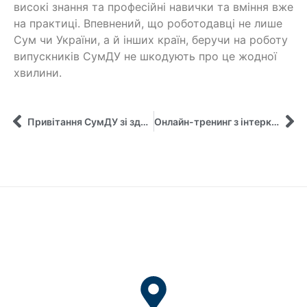
високі знання та професійні навички та вміння вже
на практиці. Впевнений, що роботодавці не лише
Сум чи України, а й інших країн, беручи на роботу
випускників СумДУ не шкодують про це жодної
хвилини.
Привітання СумДУ зі здобуттям високих показників у міжнародних рейтингах
Онлайн-тренинг з інтеркультурного розвитку