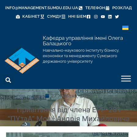
INFO@MANAGEMENT.SUMDU.EDU.UA
ТЕЛЕФОН
РОЗКЛАД
КАБІНЕТ
СУМДУ
ННІ БІЕМ
Кафедра управління імені Олега
Балацького
Навчально-наукового інституту бізнесу,
економіки та менеджменту Сумського
державного університету
27 Жовтня, 2022
Привітання від члена ЕРР-281
“ПУтаА” Моші Андрія Михайловича