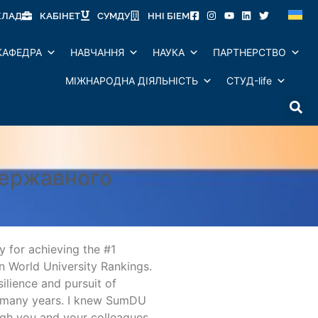
КЛАД
КАБІНЕТ
СУМДУ
ННІ БІЕМ
КАФЕДРА
НАВЧАННЯ
НАУКА
ПАРТНЕРСТВО
МІЖНАРОДНА ДІЯЛЬНІСТЬ
СТУД-life
державного
 for achieving the #1
on World University Rankings.
silience and pursuit of
r many years. I knew SumDU
ough you and your colleagues