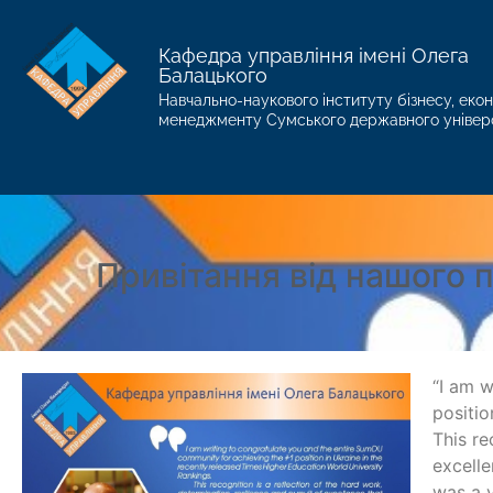
Кафедра управління імені Олега
Балацького
Навчально-наукового інституту бізнесу, екон
менеджменту Сумського державного універ
Привітання від нашого 
“I am 
positio
This re
excell
was a v