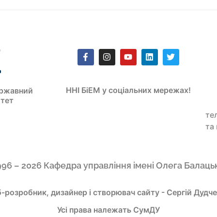
ННІ БіЕМ у соціальних мережах!
ржавний
итет
те
та
996 – 2026 Кафедра управління імені Олега Балаць
-розробник, дизайнер і створювач сайту - Сергій Дудч
Усі права належать СумДУ