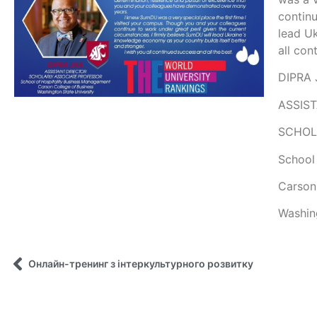
continu
lead Uk
all con
DIPRA
ASSIS
SCHOL
School
Carson
Washin
Онлайн-тренинг з інтеркультурного розвитку