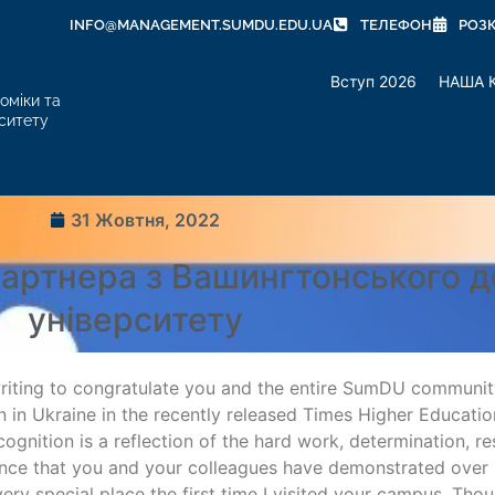
INFO@MANAGEMENT.SUMDU.EDU.UA
ТЕЛЕФОН
РОЗ
Вступ 2026
НАША 
оміки та
ситету
31 Жовтня, 2022
партнера з Вашингтонського 
університету
writing to congratulate you and the entire SumDU community
n in Ukraine in the recently released Times Higher Educati
cognition is a reflection of the hard work, determination, re
ence that you and your colleagues have demonstrated ove
ery special place the first time I visited your campus. Th