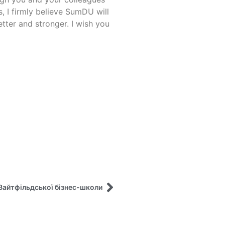
, I firmly believe SumDU will
tter and stronger. I wish you
 Вайтфільдської бізнес-школи