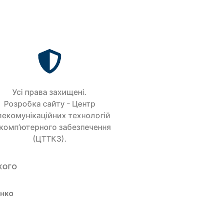
Усi права захищенi.
Розробка сайту - Центр
лекомунікаційних технологій
 комп’ютерного забезпечення
(ЦТТКЗ).
кого
енко