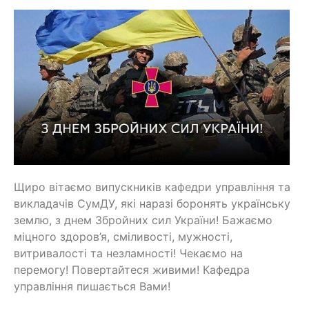
Щиро вітаємо випускників кафедри управління та
викладачів СумДУ, які наразі боронять українську
землю, з днем Збройних сил України! Бажаємо
міцного здоров’я, сміливості, мужності,
витривалості та незламності! Чекаємо на
перемогу! Повертайтеся живими! Кафедра
управління пишається Вами!