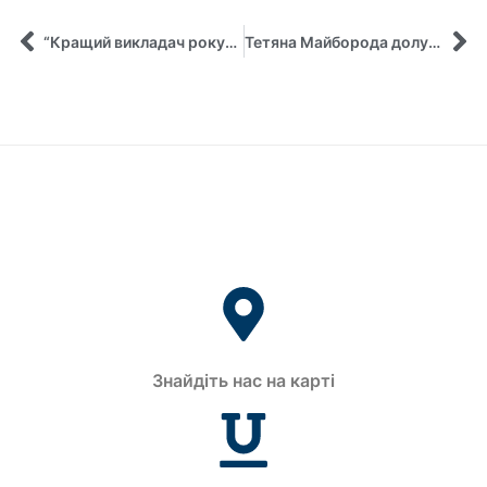
“Кращий викладач року” очима студентів
Тетяна Майборода долучилася до двохмісячного курсу від Експертного центру «Дипломатія: міжнародні відносини, етикет, протокол»
Знайдіть нас на карті