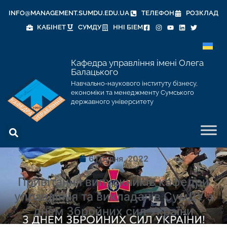
INFO@MANAGEMENT.SUMDU.EDU.UA
ТЕЛЕФОН
РОЗКЛАД
КАБІНЕТ
СУМДУ
ННІ БІЕМ
Кафедра управління імені Олега
Балацького
Навчально-наукового інституту бізнесу,
економіки та менеджменту Сумського
державного університету
6 Грудня, 2022
Привітання випускників кафедри
управління та викладачів СумДУ з
днем Збройних сил України