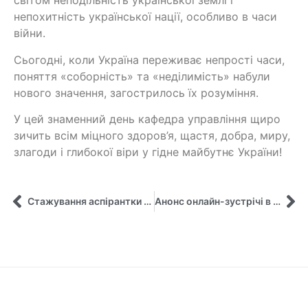
світом неподільність української землі і
непохитність української нації, особливо в часи
війни.
Сьогодні, коли Україна переживає непрості часи,
поняття «соборність» та «неділимість» набули
нового значення, загострилось їх розуміння.
У цей знаменний день кафедра управління щиро
зичить всім міцного здоров’я, щастя, добра, миру,
злагоди і глибокої віри у гідне майбутнє України!
Стажування аспірантки другого року навчання
Анонс онлайн-зустрічі в рамках курсу «Інтеркультуралізм у Публічному Управлінні»