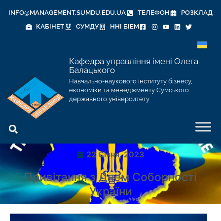
INFO@MANAGEMENT.SUMDU.EDU.UA
ТЕЛЕФОН
РОЗКЛАД
КАБІНЕТ
СУМДУ
ННІ БІЕМ
Кафедра управління імені Олега
Балацького
Навчально-наукового інституту бізнесу,
економіки та менеджменту Сумського
державного університету
22 Січня, 2023
Привітання з Днем Соборності
України