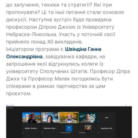
до залучення, техніки та стратегії? Які ігри
пропонувати? Ці та інші питання стали основою
дискусії. Наступна зустріч буде проведена
професором Діпрою Джхою із Університету
Небраска-Лінкольна. Участь у поточній сесії
прийняло понад 40 викладачів.
Ініціатором програми є
Швіндіна Ганна
Олександрівна
, завідувачка кафедри, на
запрошення якої відгукнулись колеги із
університету Сполучених Штатів. Професор Діпра
Джха та Професор Малек погодились бути
спікерами в рамках партнерства за цим
проєктом.