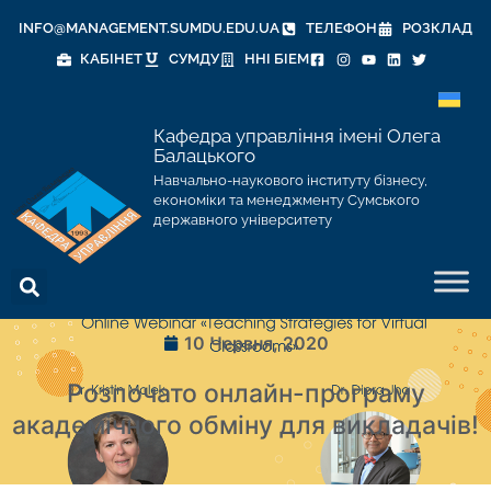
INFO@MANAGEMENT.SUMDU.EDU.UA
ТЕЛЕФОН
РОЗКЛАД
КАБІНЕТ
СУМДУ
ННІ БІЕМ
Кафедра управління імені Олега
Балацького
Навчально-наукового інституту бізнесу,
економіки та менеджменту Сумського
державного університету
10 Червня, 2020
Розпочато онлайн-програму
академічного обміну для викладачів!
⠀