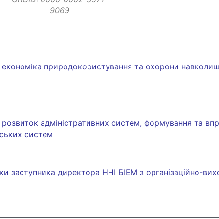
9069
6 – економіка природокористування та охорони навколиш
й розвиток адміністративних систем, формування та вп
рських систем
ки заступника директора ННІ БІЕМ з організаційно-вих