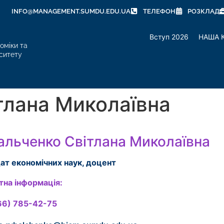
INFO@MANAGEMENT.SUMDU.EDU.UA
ТЕЛЕФОН
РОЗКЛАД
Вступ 2026
НАША 
оміки та
ситету
тлана Миколаївна
альченко Світлана Миколаївна
ат економічних наук, доцент
тна інформація:
6) 785-42-75