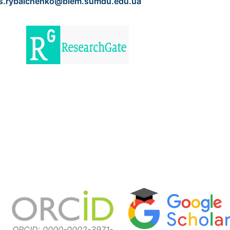
s.rybalchenko@biem.sumdu.edu.ua
ORCID: 0000-0002-3971-