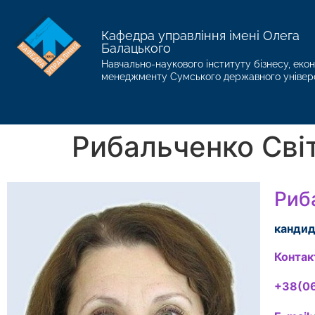
Кафедра управління імені Олега
Балацького
Навчально-наукового інституту бізнесу, екон
менеджменту Сумського державного універ
Рибальченко Сві
Риб
кандид
Контак
+38(06