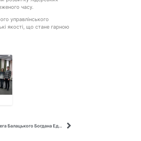
еженого часу.
ого управлінського
ькі якості, що стане гарною
Вітання студента кафедри управління імені Олега Балацького Богдана Едуарда з отриманням номінації «Навчальна діяльність: Професійна майстерність»!