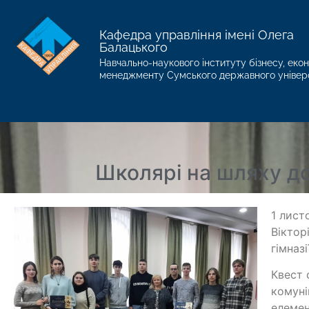
Кафедра управління імені Олега
Балацького
Навчально-наукового інституту бізнесу, екон
менеджменту Сумського державного універ
Школярі на шляху до
1 лист
Віктор
гімназ
Квест 
комуні
елемен