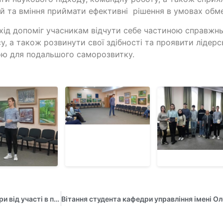
й та вміння приймати ефективні рішення в умовах обм
хід допоміг учасникам відчути себе частиною справжнь
у, а також розвинути свої здібності та проявити лідерс
ю для подальшого саморозвитку.
Нові знання та знайомства отримали представники кафедри від участі в проєкті