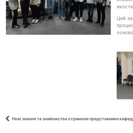
якосте
Цей за
процес
осново