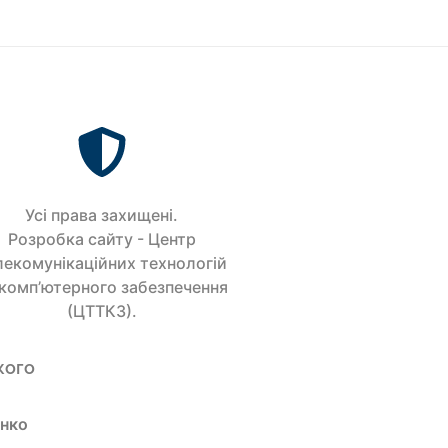
Усi права захищенi.
Розробка сайту - Центр
лекомунікаційних технологій
 комп’ютерного забезпечення
(ЦТТКЗ).
кого
енко