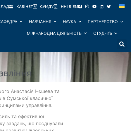
КЛАД
КАБІНЕТ
СУМДУ
ННІ БІЕМ
КАФЕДРА
НАВЧАННЯ
НАУКА
ПАРТНЕРСТВО
МІЖНАРОДНА ДІЯЛЬНІСТЬ
СТУД-life
авління
кого Анастасія Нєшева та
ків Сумської класичної
принципами управління.
усиль та ефективної
зку завдань, що поєднували
ли розвитку лідерських