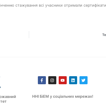
інченню стажування всі учасники отримали сертифікат
Те
ННІ БіЕМ у соціальних мережах!
ржавний
итет