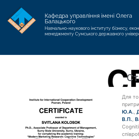
Кафедра управління імені Олега
Балацького
Навчально-наукового інституту бізнесу, екон
менеджменту Сумського державного універ
Ст
Для то
притри
Ю.А.
,
В.П.
,
В
Cognit
співро