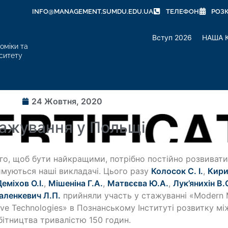
INFO@MANAGEMENT.SUMDU.EDU.UA
ТЕЛЕФОН
РОЗ
Вступ 2026
НАША 
оміки та
ситету
24 Жовтня, 2020
ажування у Польщі
го, щоб бути найкращими, потрібно постійно розвиват
муються наші викладачі. Цього разу
Колосок С. І.
,
Кири
Деміхов О.І.
,
Мішеніна Г.А.
,
Матвєєва Ю.А.
,
Лук’янихін В.
аленкевич Л.П.
прийняли участь у стажуванні «Modern M
ive Technologies» в Познанському Інституті розвитку м
бітництва тривалістю 150 годин.