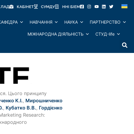
КЛАД
КАБІНЕТ
СУМДУ
ННІ БІЕМ
КАФЕДРА
НАВЧАННЯ
НАУКА
ПАРТНЕРСТВО
МІЖНАРОДНА ДІЯЛЬНІСТЬ
СТУД-life
ися. Цього принципу
ченко К.І.
,
Мирошниченко
О.
,
Кубатко В.В.
,
Гордієнко
arketing Research:
іжнародного