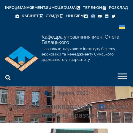
INFO@MANAGEMENT.SUMDU.EDU.UA
ТЕЛЕФОН
РОЗКЛАД
КАБІНЕТ
СУМДУ
ННІ БІЕМ
Кафедра управління імені Олега
Балацького
Навчально-наукового інституту бізнесу,
економіки та менеджменту Сумського
державного університету
10 Червня, 2022
Стажування викладача кафедри за
програмою Еразмус+