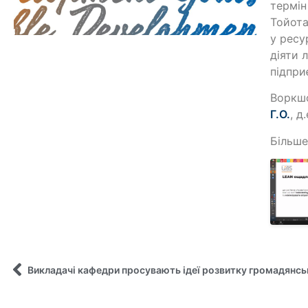
термін
Тойота
у ресу
діяти 
підпри
Воркшо
Г.О.
, д.
Більше
Викладачі кафедри просувають ідеї розвитку громадянсь