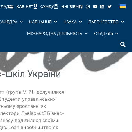
КЛАД
КАБІНЕТ
СУМДУ
ННІ БІЕМ
КАФЕДРА
НАВЧАННЯ
НАУКА
ПАРТНЕРСТВО
МІЖНАРОДНА ДІЯЛЬНІСТЬ
СТУД-life
с-шкіл України
т» (група М-71) долучилися
Студенти управлінських
тньому зростанні як
лектори Львівської Бізнес-
ізнесу поділилися своїми
дів. Lean виробництво як