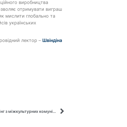
аційного виробництва
озволяє отримувати виграш
 як мислити глобально та
йсів українських
провідний лектор –
Швіндіна
Викладачка кафедри управління провела тренінг з міжкультурних комунікацій та лідерства