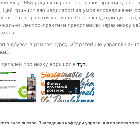
 виник у 1988 році як переопрацювання принципу опер
. Цей принцип заощадливості за умов впровадження д
рсах та створювати інновації. Основні підходи до того,
локально, лектор-практики представили через низку ке
ємств.
п відбувся в рамках курсу «Стратегічне управління» (
е.н.).
 деталей про низку воркшопів
тут.
кого суспільства