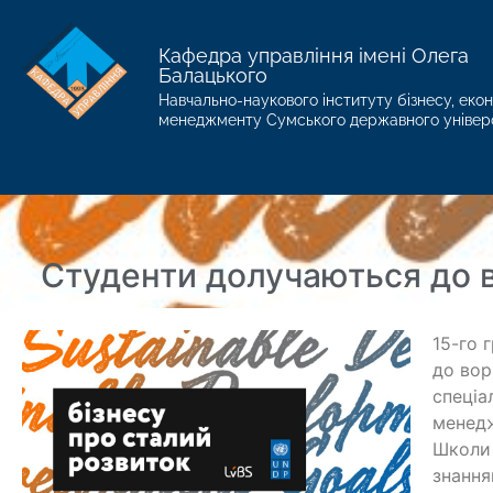
Кафедра управління імені Олега
Балацького
Навчально-наукового інституту бізнесу, екон
менеджменту Сумського державного універ
Студенти долучаються до в
15-го 
до вор
спеціа
менедж
Школи 
знання