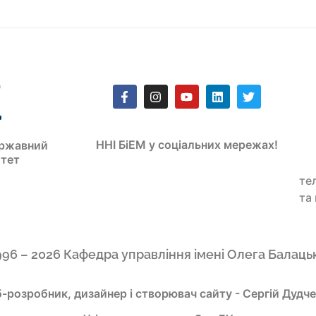
ННІ БіЕМ у соціальних мережах!
ржавний
итет
те
та
996 – 2026 Кафедра управління імені Олега Балаць
-розробник, дизайнер і створювач сайту - Сергій Дудч