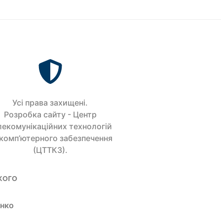
Усi права захищенi.
Розробка сайту - Центр
лекомунікаційних технологій
 комп’ютерного забезпечення
(ЦТТКЗ).
кого
енко