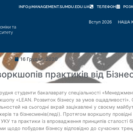
INFO@MANAGEMENT.SUMDU.EDU.UA
ТЕЛЕФОН
РОЗ
Вступ 2026
НАША 
оміки та
ситету
16 Грудня, 2020
оркшопів практиків від Бізне
грудня студенти бакалаврату спеціальності «Менеджмен
кшопу «LEAN. Розвиток бізнесу за умов ощадливості». 
льностей на сьогодні вкрай зацікавлені у своєму майбу
ерів та бізнесменів(леді). Протягом воркшопу провідні 
УКУ та практики із впровадження принципів сталості б
ми щодо побудови бізнесу відповідно до сучасних трен