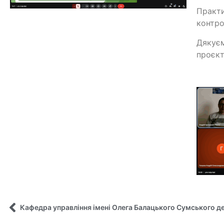
Практи
контро
Дякуєм
проєкт