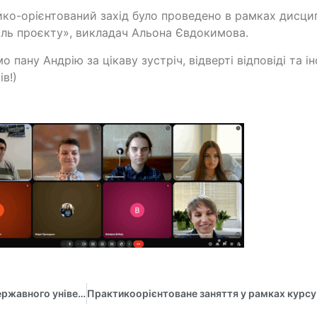
ко-орієнтований захід було проведено в рамках дисци
ль проєкту», викладач Альона Євдокимова.
о пану Андрію за цікаву зустріч, відверті відповіді та і
ів!)
Кафедра управління імені Олега Балацького Сумського державного університету запрошує студентів до участі у практикоорієнтованому занятті в рамках курсу «Управління кар’єрою та тайм-менеджмент»