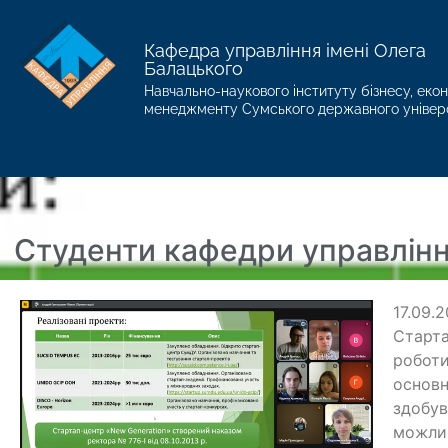
Кафедра управління імені Олега
Балацького
Навчально-наукового інституту бізнесу, екон
менеджменту Сумського державного універ
Студенти кафедри управлін
17.09.
Старта
роботи
основн
здобув
можлив