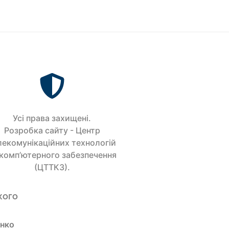
Усi права захищенi.
Розробка сайту - Центр
лекомунікаційних технологій
 комп’ютерного забезпечення
(ЦТТКЗ).
кого
енко