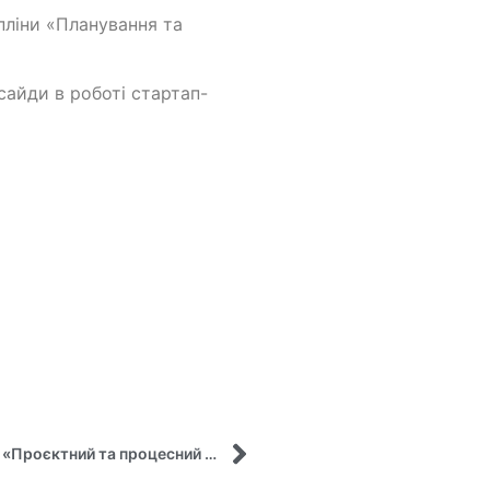
пліни «Планування та
нсайди в роботі стартап-
Практикоорієнтоване заняття у рамках курсу «Проєктний та процесний менеджмент»