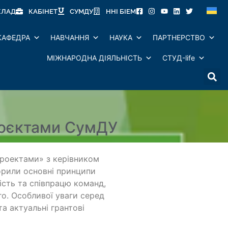
КЛАД
КАБІНЕТ
СУМДУ
ННІ БІЕМ
КАФЕДРА
НАВЧАННЯ
НАУКА
ПАРТНЕРСТВО
МІЖНАРОДНА ДІЯЛЬНІСТЬ
СТУД-life
роєктами СумДУ
 проектами» з керівником
орили основні принципи
ість та співпрацю команд,
го. Особливої уваги серед
та актуальні грантові