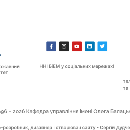
ННІ БіЕМ у соціальних мережах!
ржавний
итет
те
та
996 – 2026 Кафедра управління імені Олега Балаць
-розробник, дизайнер і створювач сайту - Сергій Дудч