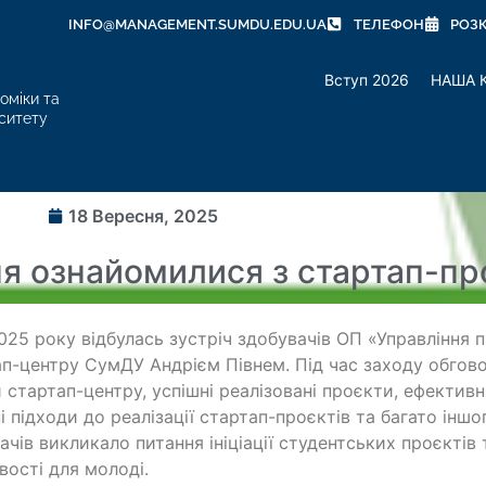
INFO@MANAGEMENT.SUMDU.EDU.UA
ТЕЛЕФОН
РОЗ
Вступ 2026
НАША 
оміки та
ситету
18 Вересня, 2025
ня ознайомилися з стартап-п
2025 року відбулась зустріч здобувачів ОП «Управління
п-центру СумДУ Андрієм Півнем. Під час заходу обгов
 стартап-центру, успішні реалізовані проєкти, ефективн
і підходи до реалізації стартап-проєктів та багато іншо
ачів викликало питання ініціації студентських проєктів 
ості для молоді.