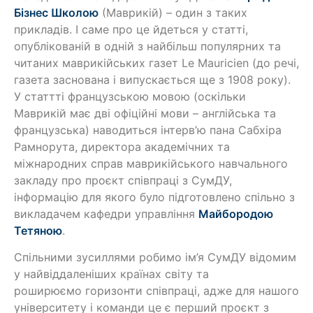
Бізнес Школою
(Маврикій) – один з таких
прикладів. І саме про це йдеться у статті,
опублікованій в одній з найбільш популярних та
читаних маврикійських газет Le Mauricien (до речі,
газета заснована і випускається ще з 1908 року).
У статтті французською мовою (оскільки
Маврикій має дві офіційні мови – англійська та
французська) наводиться інтерв’ю пана Сабхіра
Рамнорута, директора академічних та
міжнародних справ маврикійського навчального
закладу про проєкт співпраці з СумДУ,
інформацію для якого було підготовлено спільно з
викладачем кафедри управління
Майбородою
Тетяною
.
Спільними зусиллями робимо ім’я СумДУ відомим
у найвіддаленіших країнах світу та
роширюємо горизонти співпраці, адже для нашого
університету і команди це є перший проєкт з