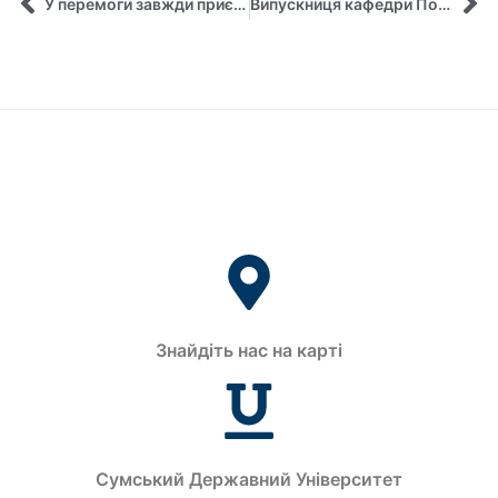
У перемоги завжди приємний післясмак!
Випускниця кафедри Попатенко Марина Миколаївна займає посаду заступниці міністра молоді та спорту України
Знайдіть нас на карті
Сумський Державний Університет