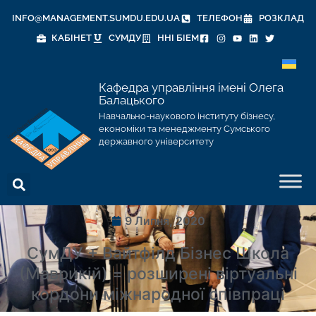
INFO@MANAGEMENT.SUMDU.EDU.UA
ТЕЛЕФОН
РОЗКЛАД
КАБІНЕТ
СУМДУ
ННІ БІЕМ
Кафедра управління імені Олега
Балацького
Навчально-наукового інституту бізнесу,
економіки та менеджменту Сумського
державного університету
9 Липня, 2020
СумДУ + Вайтфілд Бізнес Школа
(Маврикій) = розширені віртуальні
кордони міжнародної співпраці