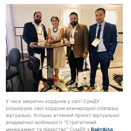
У часи закритих кордонів у світі СумДУ
розшируює свої кордони міжнародної співпраці
віртуально. Успішно втілений проєкт віртуальної
академічної мобільності “Стратегічний
менеджмент та лідерство” СумДУ з
Вайтфілд