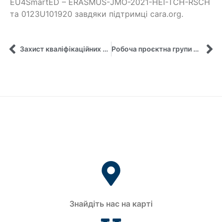
EU4SmartED – ERASMUS-JMO-2021-HEI-TCH-RSCH
та 0123U101920 завдяки підтримці cara.org.
Захист кваліфікаційних робіт студентів-заочників
Робоча проєктна групи кафедри та викладачі працюють над інтернаціоналізацією кьюрікьюлума освітньої програми “Управління проєктами”
Знайдіть нас на карті