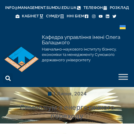
INFO@MANAGEMENT.SUMDU.EDU.UA
ТЕЛЕФОН
РОЗКЛАД
КАБІНЕТ
СУМДУ
ННІ БІЕМ
Кафедра управління імені Олега
Балацького
Навчально-наукового інституту бізнесу,
економіки та менеджменту Сумського
державного університету
1 Липня, 2024
Симпозіум з енергетичного
переходу