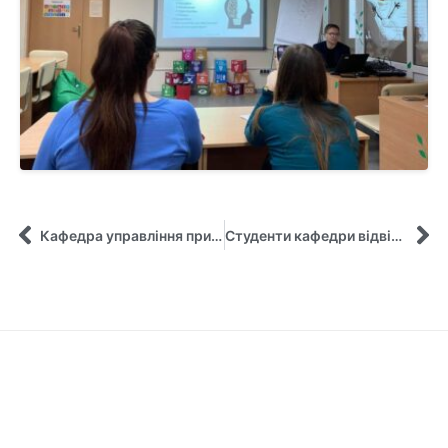
Кафедра управління приймає участь у «Спартакіаді Здоров’я» СумДУ
Студенти кафедри відвідали Сумську міську раду