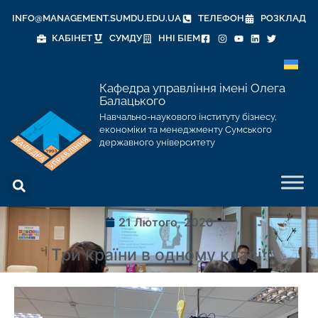
INFO@MANAGEMENT.SUMDU.EDU.UA
ТЕЛЕФОН
РОЗКЛАД
КАБІНЕТ
СУМДУ
ННІ БІЕМ
Кафедра управління імені Олега
Балацького
Навчально-наукового інституту бізнесу,
економіки та менеджменту Сумського
державного університету
21 Лютого, 2020
Три країни в одному класі!